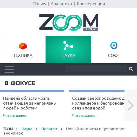
CNews
|
Аналитика
|
Конференции
ТЕХНИКА
НАУКА
СОФТ
В ФОКУСЕ
Найдена область мозга,
Создан сверхпроводник для
Next
отвечающая за неприязнь
коллайдера и беспроводной
людей к роботам
связи под водой
Читать далее
Читать далее
Наука
Новости
Новый алгоритм ищет авторов
анонимок