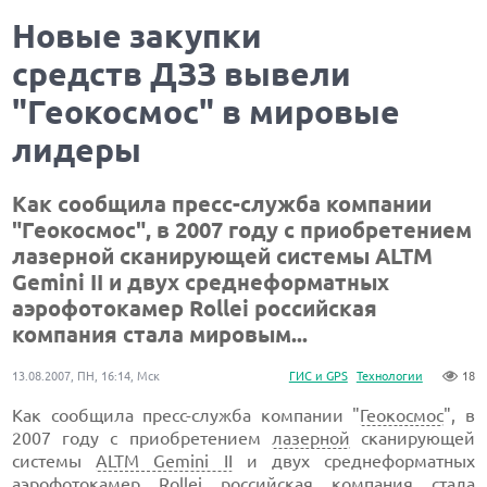
Новые закупки
средств ДЗЗ вывели
"Геокосмос" в мировые
лидеры
Как сообщила пресс-служба компании
"Геокосмос", в 2007 году с приобретением
лазерной сканирующей системы ALTM
Gemini II и двух среднеформатных
аэрофотокамер Rollei российская
компания стала мировым...
13.08.2007, ПН, 16:14, Мск
ГИС и GPS
Технологии
18
Как сообщила пресс-служба компании "
Геокосмос
", в
2007 году с приобретением
лазерной
сканирующей
системы
ALTM Gemini II
и двух среднеформатных
аэрофотокамер
Rollei
российская
компания стала