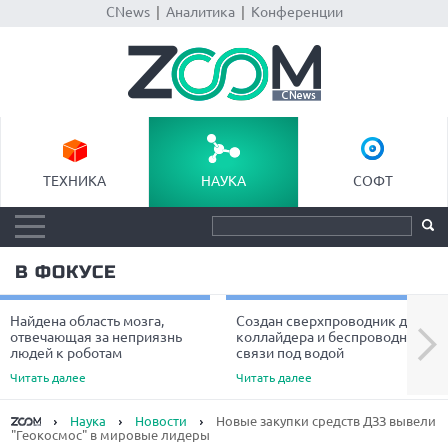
CNews
|
Аналитика
|
Конференции
ТЕХНИКА
НАУКА
СОФТ
В ФОКУСЕ
Найдена область мозга,
Создан сверхпроводник для
Next
отвечающая за неприязнь
коллайдера и беспроводной
людей к роботам
связи под водой
Читать далее
Читать далее
Наука
Новости
Новые закупки средств ДЗЗ вывели
"Геокосмос" в мировые лидеры