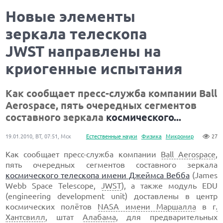
Новые элементы
зеркала телескопа
JWST направлены на
криогенные испытания
Как сообщает пресс-служба компании Ball
Aerospace, пять очередных сегментов
составного зеркала
космического...
19.01.2010, ВТ, 07:51, Мск
Естественные науки
Физика
Микромир
27
Как сообщает пресс-служба компании
Ball Aerospace
,
пять очередных сегментов составного зеркала
космического телескопа имени Джеймса Вебба
(James
Webb Space Telescope,
JWST
), а также модуль EDU
(engineering development unit) доставлены в центр
космических полётов
NASA имени Маршалла
в г
.
Хантсвилл
, штат
Алабама
, для предварительных