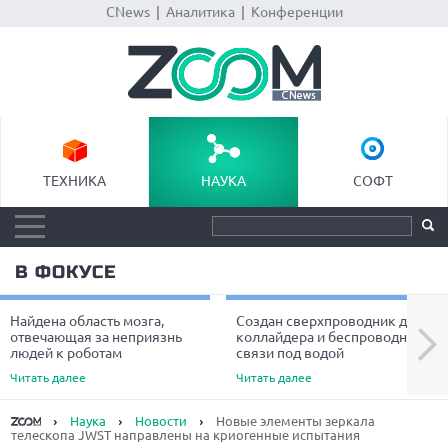
CNews
|
Аналитика
|
Конференции
ТЕХНИКА
НАУКА
СОФТ
В ФОКУСЕ
Найдена область мозга,
Создан сверхпроводник для
Next
отвечающая за неприязнь
коллайдера и беспроводной
людей к роботам
связи под водой
Читать далее
Читать далее
Наука
Новости
Новые элементы зеркала
телескопа JWST направлены на криогенные испытания