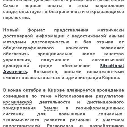
Самые первые опыты в этом направлении
свидетельствуют о безграничности открывающихся
перспектив.
Новый формат представления метрически
достоверной информации с недостижимой иными
методами достоверностью и без отрыва от
общегеографического контекста позволяет
обеспечить принципиально новое качество
управления, получившее в англоязычной
культурной среде обозначение
Situational
Awareness
. Возможно, новыми возможностями
сможет воспользоваться и администрация Кирова.
В конце октября в Кирове планируется проведение
совещания по теме «Использование результатов
космической
деятельности и дистанционного
зондирования
Земли
в геоинформационных
системах для повышения социально-
экономического развития региона» с участием
представителей
Роскосмоса
и разработчиков