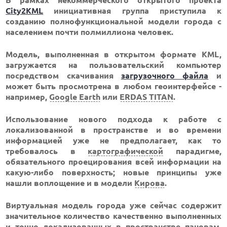
В рамках некоммерческого открытого проекта
City2KML
инициативная группа приступила к
созданию полнофункциональной модели города с
населением почти полмиллиона человек.
Модель, выполненная в открытом формате KML,
загружается на пользовательский компьютер
посредством скачивания
загрузочного файла
и
может быть просмотрена в любом геоинтерфейсе -
например,
Google Earth
или
ERDAS TITAN
.
Использование нового подхода к работе с
локализованной в пространстве и во времени
информацией уже не предполагает, как то
требовалось в
картографической
парадигме,
обязательного проецирования всей информации на
какую-либо поверхность; новые принципы уже
нашли воплощение и в модели
Кирова
.
Виртуальная модель города уже сейчас содержит
значительное количество качественно выполненных
и точно локализованных в пространстве
панорам
,