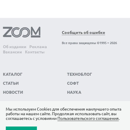
Сообщить об ошибке
Все права защищены ©1995 – 2026
Об издании
Реклама
Вакансии
Контакты
КАТАЛОГ
ТЕХНОБЛОГ
СТАТЬИ
СОФТ
НОВОСТИ
НАУКА
Мы используем Сookies для обеспечения наилучшего опыта
работы на нашем сайте. Продолжая использовать сайт, вы
ПОДПИШИТЕСЬ НА НАС
соглашаетесь с условиями
Пользовательского соглашения
.
ЯНДЕКС.ДЗЕН