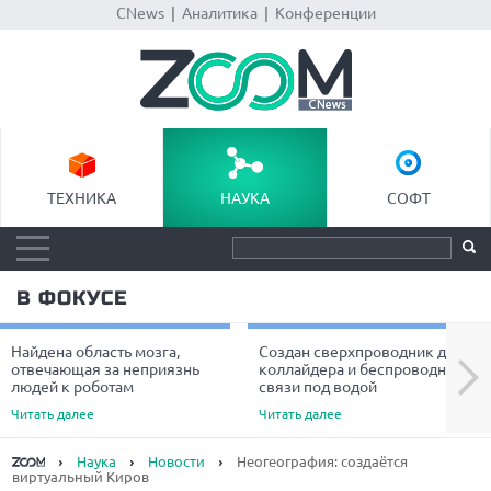
CNews
|
Аналитика
|
Конференции
ТЕХНИКА
НАУКА
СОФТ
В ФОКУСЕ
Найдена область мозга,
Создан сверхпроводник для
Next
отвечающая за неприязнь
коллайдера и беспроводной
людей к роботам
связи под водой
Читать далее
Читать далее
Наука
Новости
Неогеография: создаётся
виртуальный Киров