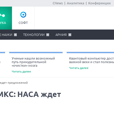
CNews
|
Аналитика
|
Конференции
УКА
СОФТ
Е НАУКИ
ТЕХНОЛОГИИ
АРМИЯ
Ученые нашли возможный
Квантовый компьютер дост
й
путь принудительной
важной вехи и стал полезн
«очистки» мозга
Читать далее
Читать далее
 ждет предложений
МКС: НАСА ждет