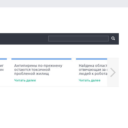
иг
Антипирены по-прежнему
Найдена область мозга,
ым
остаются токсичной
отвечающая за неприязнь
Next
проблемой жилищ
людей к роботам
Читать далее
Читать далее