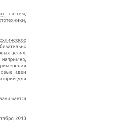
их
систем,
ототехники
,
ехническое
обязательно
овых целях.
 например,
применения
Новые идеи
раторий для
 занимается
тября 2013