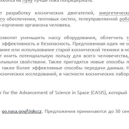
Хеопса на
Луну
лучше пока попридержать.
ют разработку космических двигателей,
энергетическ
го
обеспечения, тепловых систем, телеуправляемой
роб
 изучению организма человека.
позволят уменьшить массу оборудования, облегчить
т
ь эффективность и безопасность. Предложенная идея не 
ание или использование старой космической техники в н
 иметь потенциальную пользу для всего человечества,
альными свойствами. Также пригодятся новые способы 
а также более эффективные способы передачи данных. 
осмических исследований, в частности космических лабо
or the Advancement of Science in Space (CASIS), который
у
go.nasa.gov/Uqkccz
. Предложения принимаются до 30 сен