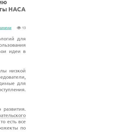
ию
сты НАСА
нологии
13
ологий для
ользования
вои идеи в
елы низкой
едователи,
одимые для
оступления.
 развития.
вательского
то есть все
рожекты по