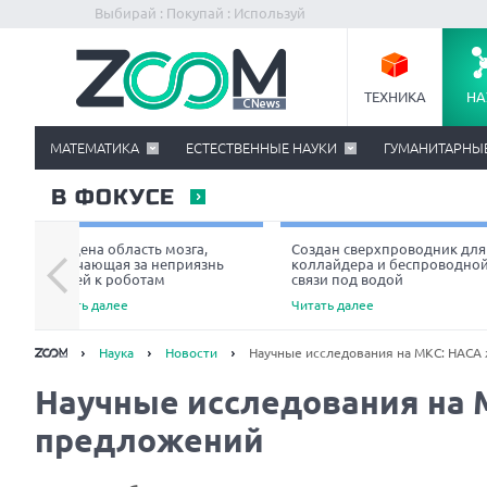
Выбирай : Покупай : Используй
ТЕХНИКА
НА
МАТЕМАТИКА
ЕСТЕСТВЕННЫЕ НАУКИ
ГУМАНИТАРНЫ
В ФОКУСЕ
Найдена область мозга,
Создан сверхпроводник для
отвечающая за неприязнь
коллайдера и беспроводно
людей к роботам
связи под водой
Читать далее
Читать далее
Наука
Новости
Научные исследования на МКС: НАСА
Научные исследования на 
предложений