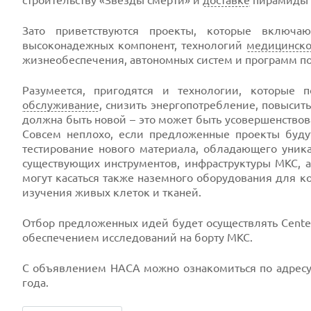
строительству «Звезды смерти» и
доставке
пирамиды 
Зато приветствуются проекты, которые включа
высоконадежных компонент, технологий
медицинско
жизнеобеспечения, автономных систем и программ по
Разумеется, пригодятся и технологии, которые 
обслуживание
, снизить энергопотребление, повысит
должна быть новой – это может быть усовершенствов
Совсем неплохо, если предложенные проекты будут
тестирование нового материала, обладающего уник
существующих инструментов, инфраструктуры МКС, 
могут касаться также наземного оборудования для к
изучения живых клеток и тканей.
Отбор предложенных идей будет осуществлять Center f
обеспечением исследований на борту МКС.
С объявлением НАСА можно ознакомиться по адрес
года.