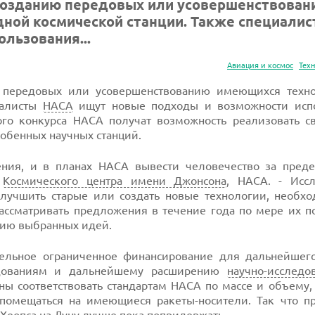
созданию передовых или усовершенствован
ной космической станции. Также специали
льзования...
Авиация и космос
Тех
 передовых или усовершенствованию имеющихся техн
иалисты
НАСА
ищут новые подходы и возможности исп
ого конкурса НАСА получат возможность реализовать с
собенных научных станций.
чения, и в планах НАСА вывести человечество за пред
з
Космического центра имени Джонсона
, НАСА. - Иссл
улучшить старые или создать новые технологии, необх
ассматривать предложения в течение года по мере их п
ению выбранных идей.
ельное ограниченное финансирование для дальнейшего
едованиям и дальнейшему расширению
научно-исследо
ны соответствовать стандартам НАСА по массе и объему, 
 помещаться на имеющиеся ракеты-носители. Так что п