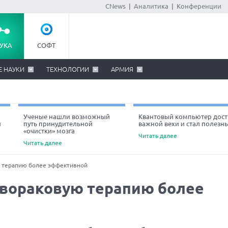
CNews
|
Аналитика
|
Конференции
УКА
СОФТ
Е НАУКИ
ТЕХНОЛОГИИ
АРМИЯ
Ученые нашли возможный
Квантовый компьютер дост
й
путь принудительной
важной вехи и стал полезн
«очистки» мозга
Читать далее
Читать далее
 терапию более эффективной
ивораковую терапию более