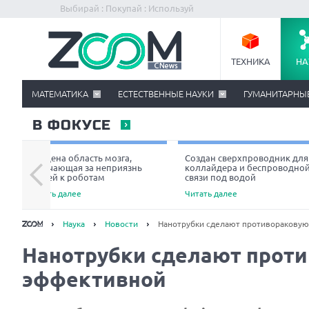
Выбирай : Покупай : Используй
ТЕХНИКА
НА
МАТЕМАТИКА
ЕСТЕСТВЕННЫЕ НАУКИ
ГУМАНИТАРНЫ
В ФОКУСЕ
Найдена область мозга,
Создан сверхпроводник для
отвечающая за неприязнь
коллайдера и беспроводно
людей к роботам
связи под водой
Читать далее
Читать далее
Наука
Новости
Нанотрубки сделают противораковую
Нанотрубки сделают прот
эффективной