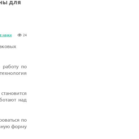
аны для
е науки
24
раковых
 работу по
 технология
становится
ботают над
роваться по
вную форму