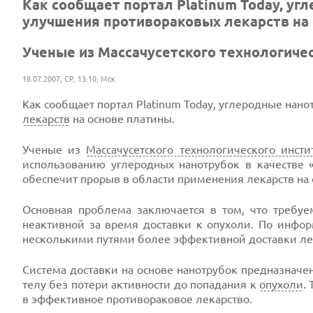
Как сообщает портал Platinum Today, у
улучшения противораковых лекарств на 
Ученые из Массачусетского технологичес
18.07.2007, СР, 13:10, Мск
Как сообщает портал Platinum Today, углеродные на
лекарств
на основе платины.
Ученые из
Массачусетского технологического инсти
использованию углеродных нанотрубок в качестве «
обеспечит прорыв в области применения лекарств на
Основная проблема заключается в том, что требуем
неактивной за время доставки к опухоли. По инф
несколькими путями более эффективной доставки лек
Система доставки на основе нанотрубок предназначе
телу без потери активности до попадания к
опухоли
.
в эффективное противораковое лекарство.