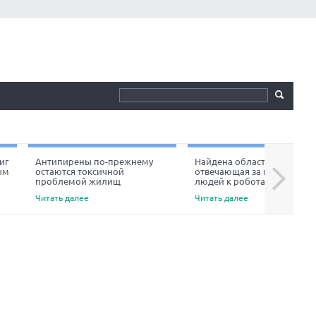
иг
Антипирены по-прежнему
Найдена область мозга,
ым
остаются токсичной
отвечающая за неприязнь
Next
проблемой жилищ
людей к роботам
Читать далее
Читать далее