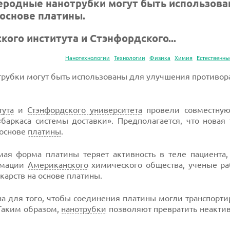
глеродные нанотрубки могут быть использов
основе платины.
кого института и Стэнфордского...
Нанотехнологии
Технологии
Физика
Химия
Естественны
нотрубки могут быть использованы для улучшения противо
тута
и
Стэнфордского университета
провели совместную
баркаса системы доставки». Предполагается, что новая
 основе
платины
.
ая форма платины теряет активность в теле пациента, 
ормации
Американского
химического общества, ученые ра
арств на основе платины.
на для того, чтобы соединения платины могли транспорти
 Таким образом,
нанотрубки
позволяют превратить неакти