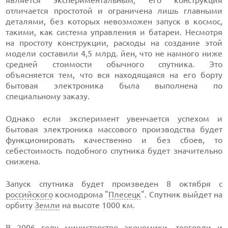
является экспериментальным, его конструкция
отличается простотой и ограничена лишь главными
деталями, без которых невозможен запуск в космос,
такими, как система управления и батареи. Несмотря
на простоту конструкции, расходы на создание этой
модели составили 4,5 млрд. йен, что не намного ниже
средней стоимости обычного спутника. Это
объясняется тем, что вся находящаяся на его борту
бытовая электроника была выполнена по
специальному заказу.
Однако если эксперимент увенчается успехом и
бытовая электроника массового производства будет
функционировать качественно и без сбоев, то
себестоимость подобного спутника будет значительно
снижена.
Запуск спутника будет произведен 8 октября с
российского
космодрома "
Плесецк
". Спутник выйдет на
орбиту
Земли
на высоте 1000 км.
В 2006 году министерство экономики, торговли и