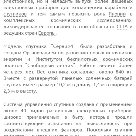
электронике
, но и наладить выпуск более дешевых
электронных приборов для космических кораблей и
спутников
и тем самым повысить роль
Японии
в
комплексных космических исследованиях,
ликвидировав ее отставание в этой области от
США
и
ведущих стран
Европы
.
Модель спутника "Сервис-1" была разработана и
создана Организацией по развитию новых источников
энергии и
Институтом беспилотных космических
полетов
"Свободный
летчик
". Работы велись более
четырех лет. Вес спутника составляет около 840 кг.
Вместе с развернутой панелью
солнечных
батарей
спутник имеет размер 10,2 м в длину, 1,4 м в ширину и
2,3 м в высоту.
Система управления спутника создана с применением
около 40 видов различных электронных приборов,
широко применяемых в быту, которые прошли
соответствующие испытания на "выносливость" при
воздействии внешних факторов. Поскольку спутник