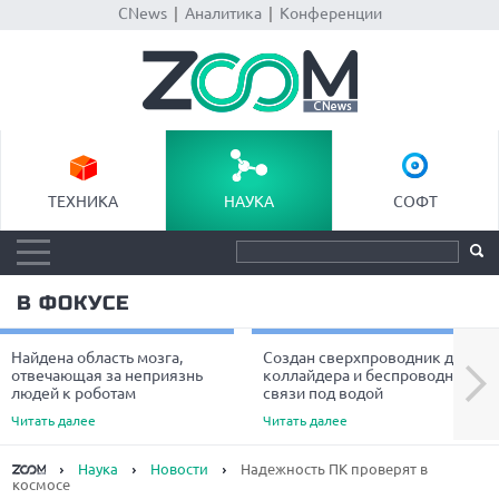
CNews
|
Аналитика
|
Конференции
ТЕХНИКА
НАУКА
СОФТ
В ФОКУСЕ
Найдена область мозга,
Создан сверхпроводник для
Next
отвечающая за неприязнь
коллайдера и беспроводной
людей к роботам
связи под водой
Читать далее
Читать далее
Наука
Новости
Надежность ПК проверят в
космосе