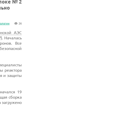
локе № 2
льно
нологии
26
онской АЭС
). Началась
ронов. Все
безопасной
специалисты
ы реактора
я и защиты
начался 19
щая сборка
а загружено