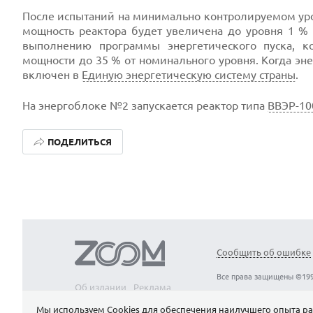
После испытаний на минимально контролируемом уро
мощность реактора будет увеличена до уровня 1 % 
выполнению программы энергетического пуска, к
мощности до 35 % от номинального уровня. Когда эн
включен в
Единую энергетическую систему страны
.
На энергоблоке №2 запускается реактор типа
ВВЭР-10
ПОДЕЛИТЬСЯ
Сообщить об ошибке
Все права защищены ©199
Об издании
Реклама
Вакансии
Контакты
Мы используем Сookies для обеспечения наилучшего опыта ра