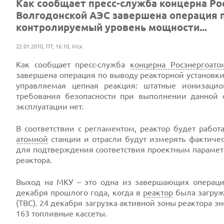
Как сообщает пресс-служба концерна Рос
Волгодонской АЭС завершена операция 
контролируемый уровень мощности...
22.01.2010, ПТ, 16:10, Мск
Как сообщает пресс-служба
концерна Росэнергоато
завершена операция по выводу реакторной установк
управляемая цепная реакция: штатные ионизаци
требования безопасности при выполнении данной
эксплуатации нет.
В соответствии с регламентом, реактор будет работ
атомной
станции и отрасли будут измерять фактиче
для подтверждения соответствия проектным парамет
реактора.
Выход на МКУ – это одна из завершающих операци
декабря прошлого года, когда в
реактор
была загруж
(ТВС). 24 декабря загрузка активной зоны реактора э
163 топливные кассеты.