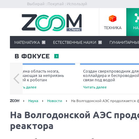
Выбирай : Покупай : Используй
ТЕХНИКА
НА
МАТЕМАТИКА
ЕСТЕСТВЕННЫЕ НАУКИ
ГУМАНИТАРНЫ
В ФОКУСЕ
Найдена область мозга,
Создан сверхпроводник для
отвечающая за неприязнь
коллайдера и беспроводно
людей к роботам
связи под водой
Читать далее
Читать далее
Наука
Новости
На Волгодонской АЭС продолжается ф
На Волгодонской АЭС прод
реактора