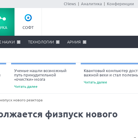
CNews
|
Аналитика
|
Конференции
УКА
СОФТ
Е НАУКИ
ТЕХНОЛОГИИ
АРМИЯ
Ученые нашли возможный
Квантовый компьютер дост
й
путь принудительной
важной вехи и стал полезн
«очистки» мозга
Читать далее
Читать далее
изпуск нового реактора
олжается физпуск нового