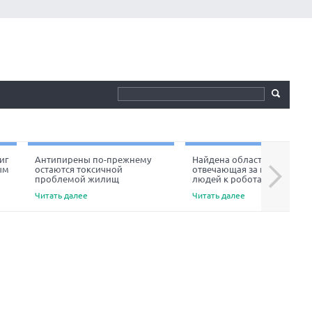
иг
Антипирены по-прежнему
Найдена область мозга,
ым
остаются токсичной
отвечающая за неприязнь
Next
проблемой жилищ
людей к роботам
Читать далее
Читать далее