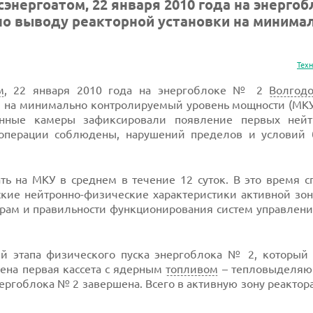
энергоатом, 22 января 2010 года на энергоб
по выводу реакторной установки на минима
Тех
м
, 22 января 2010 года на энергоблоке № 2
Волгод
и на минимально контролируемый уровень мощности (МКУ
онные камеры зафиксировали появление первых нейт
 операции соблюдены, нарушений пределов и условий 
ать на МКУ в среднем в течение 12 суток. В это время 
ские нейтронно-физические характеристики активной зон
рам и правильности функционирования систем управлени
й этапа физического пуска энергоблока № 2, который 
ена первая кассета с ядерным
топливом
– тепловыделяю
нергоблока № 2 завершена. Всего в активную зону реактор