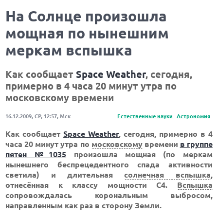
На Солнце произошла
мощная по нынешним
меркам вспышка
Как сообщает
Space Weather
, сегодня,
примерно в 4 часа 20 минут утра по
московскому времени
16.12.2009, СР, 12:57, Мск
Естественные науки
Астрономия
Как сообщает
Space Weather
, сегодня, примерно в 4
часа 20 минут утра по
московскому
времени
в группе
пятен №1035
произошла мощная (по меркам
нынешнего беспрецедентного спада активности
светила) и длительная
солнечная вспышка
,
отнесённая к классу мощности С4.
Вспышка
сопровождалась корональным выбросом,
направленным как раз в сторону Земли.