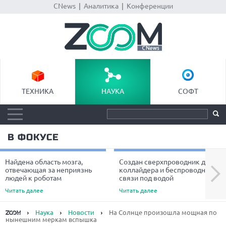
CNews
|
Аналитика
|
Конференции
ТЕХНИКА
НАУКА
СОФТ
В ФОКУСЕ
Найдена область мозга,
Создан сверхпроводник для
Next
отвечающая за неприязнь
коллайдера и беспроводной
людей к роботам
связи под водой
Читать далее
Читать далее
Наука
Новости
На Солнце произошла мощная по
нынешним меркам вспышка