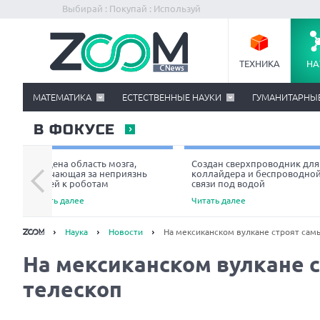
Выбирай : Покупай : Используй
ТЕХНИКА
НА
МАТЕМАТИКА
ЕСТЕСТВЕННЫЕ НАУКИ
ГУМАНИТАРНЫ
В ФОКУСЕ
Найдена область мозга,
Создан сверхпроводник для
отвечающая за неприязнь
коллайдера и беспроводно
людей к роботам
связи под водой
Читать далее
Читать далее
Наука
Новости
На мексиканском вулкане строят сам
На мексиканском вулкане 
телескоп