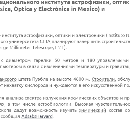
ационального института астрофизики, оптик
ica, Óptica y Electrónica in Mexico) и
 института
астрофизики
, оптики и электроники (Instituto N
кого университета США
планируют завершить строительств
arge Millimeter Telescope
, LMT).
 с диаметром тарелки 50 метров и 180 управлемыми
мпьютером в связи с изменениями температуры и
гравита
анского
штата Пуэбла на высоте 4600 м.
Строители
, обс
т нехватку кислорода и нуждаются в его искусственной по
я анализа спектра излучения космических объектов и п
х, в том числе астробиологии. Высокая чувствительнос
скопа дадут возможность изучать
химический
состав ор
., сообщил
АdsabsНarvard
.