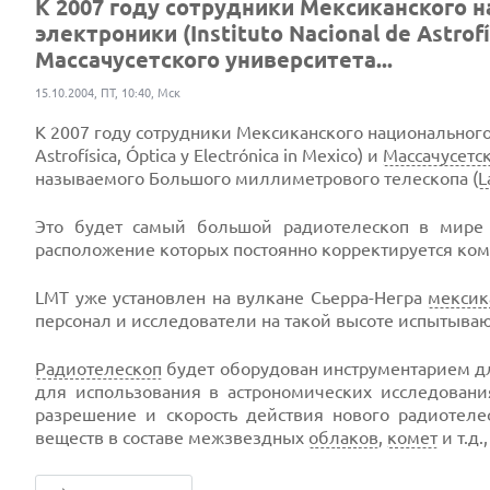
К 2007 году сотрудники Мексиканского н
электроники (Instituto Nacional de Astrofís
Массачусетского университета...
15.10.2004, ПТ, 10:40, Мск
К 2007 году сотрудники Мексиканского национального
Astrofísica, Óptica y Electrónica in Mexico) и
Массачусетс
называемого Большого миллиметрового телескопа (
L
Это будет самый большой радиотелескоп в мире
расположение которых поcтоянно корректируется ко
LMT уже установлен на вулкане Сьерра-Негра
мексик
персонал и исследователи на такой высоте испытываю
Радиотелескоп
будет оборудован инструментарием дл
для использования в астрономических исследования
разрешение и скорость действия нового радиотеле
веществ в составе межзвездных
облаков
,
комет
и т.д