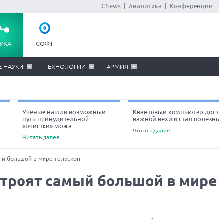
CNews
|
Аналитика
|
Конференции
УКА
СОФТ
Е НАУКИ
ТЕХНОЛОГИИ
АРМИЯ
Ученые нашли возможный
Квантовый компьютер дост
й
путь принудительной
важной вехи и стал полезн
«очистки» мозга
Читать далее
Читать далее
ый большой в мире телескоп
строят самый большой в мире