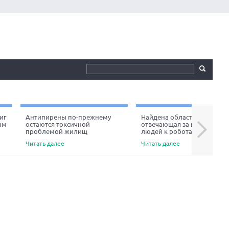
иг
Антипирены по-прежнему
Найдена область мозга,
ым
остаются токсичной
отвечающая за неприязнь
Next
проблемой жилищ
людей к роботам
Читать далее
Читать далее