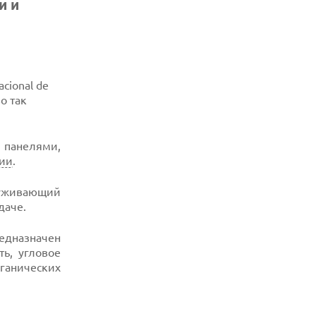
и и
acional de
о так
 панелями,
ции
.
луживающий
даче.
редназначен
ть, угловое
ганических