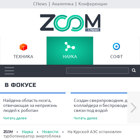
CNews
|
Аналитика
|
Конференции
ТЕХНИКА
НАУКА
СОФТ
В ФОКУСЕ
Найдена область мозга,
Создан сверхпроводник для
Next
отвечающая за неприязнь
коллайдера и беспроводной
людей к роботам
связи под водой
Читать далее
Читать далее
Наука
Новости
На Курской АЭС остановлен
турбогенератор энергоблока