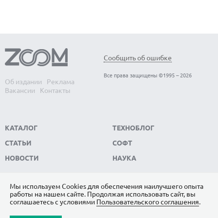
Сообщить об ошибке
Все права защищены ©1995 – 2026
Об издании
Реклама
Вакансии
Контакты
КАТАЛОГ
ТЕХНОБЛОГ
СТАТЬИ
СОФТ
НОВОСТИ
НАУКА
Мы используем Сookies для обеспечения наилучшего опыта
работы на нашем сайте. Продолжая использовать сайт, вы
ПОДПИШИТЕСЬ НА НАС
соглашаетесь с условиями
Пользовательского соглашения
.
ЯНДЕКС.ДЗЕН