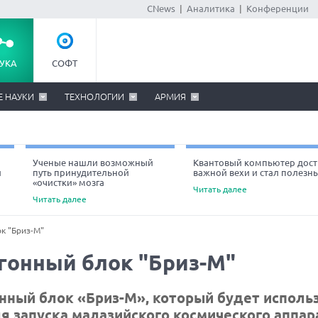
CNews
|
Аналитика
|
Конференции
УКА
СОФТ
Е НАУКИ
ТЕХНОЛОГИИ
АРМИЯ
Ученые нашли возможный
Квантовый компьютер дост
й
путь принудительной
важной вехи и стал полезн
«очистки» мозга
Читать далее
Читать далее
к "Бриз-М"
гонный блок "Бриз-М"
нный блок «Бриз-М», который будет исполь
я запуска малазийского космического аппар