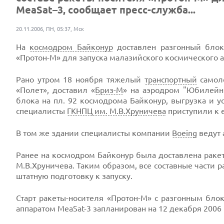
MeaSat–3, сообщает пресс-служба...
20.11.2006, ПН, 05:37, Мск
На
космодром Байконур
доставлен разгонный блок
«Протон-М» для запуска малазийского космического а
Рано утром 18 ноября тяжелый
транспортный
самол
«Полет», доставил «
Бриз-М
» на аэродром "Юбилейны
блока на пл. 92 космодрома Байконур, выгрузка и у
специалисты
ГКНПЦ им. М.В.Хруничева
приступили к е
В том же здании специалисты компании
Boeing
ведут 
Ранее на космодром Байконур была доставлена ракет
М.В.Хруничева. Таким образом, все составные части 
штатную подготовку к запуску.
Старт ракеты-носителя «Протон-М» с разгонным б
аппаратом MeaSat-3 запланирован на 12 декабря 2006 