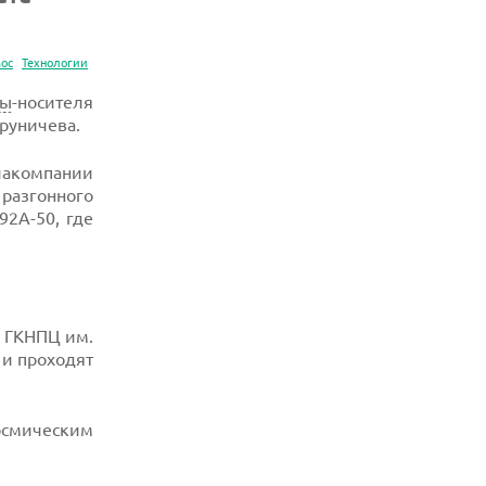
мос
Технологии
ты
-носителя
руничева.
акомпании
разгонного
92А-50, где
я ГКНПЦ им.
и проходят
осмическим