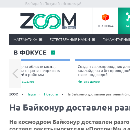
Выбирай : Покупай : Используй
ТЕХНИКА
НА
МАТЕМАТИКА
ЕСТЕСТВЕННЫЕ НАУКИ
ГУМАНИТАРНЫ
В ФОКУСЕ
Найдена область мозга,
Создан сверхпроводник для
отвечающая за неприязнь
коллайдера и беспроводно
людей к роботам
связи под водой
Читать далее
Читать далее
Наука
Новости
На Байконур доставлен разгонный бло
На Байконур доставлен раз
На космодром Байконур доставлен разго
составе ракеты-носителя «Протон-М» дл