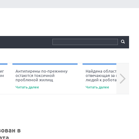
иг
Антипирены по-прежнему
Найдена область мозга,
ым
остаются токсичной
отвечающая за неприязнь
Next
проблемой жилищ
людей к роботам
Читать далее
Читать далее
зован в
ата