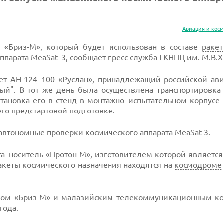
Авиация и кос
 «Бриз-М», который будет использован в составе
раке
ппарата MeaSat–3, сообщает пресс-служба ГКНПЦ им. М.В.Х
ет
АН-124
–100 «Руслан», принадлежащий
российской
ави
й". В тот же день была осуществлена транспортировка 
становка его в стенд в монтажно–испытательном корпусе 
го предстартовой подготовке.
автономные проверки космического аппарата
MeaSat-3
.
а–носитель «
Протон-М
», изготовителем которой являетс
ракеты космического назначения находятся на
космодроме
локом «Бриз-М» и малазийским телекоммуникационным к
года.