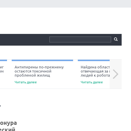
иг
Антипирены по-прежнему
Найдена область мозга,
ым
остаются токсичной
отвечающая за неприязнь
Next
проблемой жилищ
людей к роботам
Читать далее
Читать далее
7
конура
еский