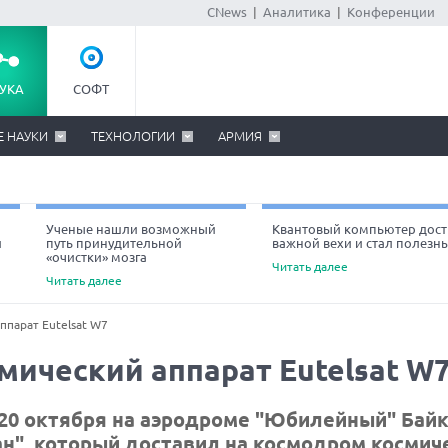
CNews
|
Аналитика
|
Конференции
УКА
СОФТ
Е НАУКИ
ТЕХНОЛОГИИ
АРМИЯ
Ученые нашли возможный
Квантовый компьютер дост
й
путь принудительной
важной вехи и стал полезн
«очистки» мозга
Читать далее
Читать далее
ппарат Eutelsat W7
мический аппарат Eutelsat W
 20 октября на аэродроме "Юбилейный" Бай
ан", который доставил на космодром космич