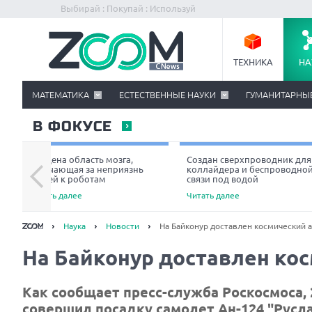
Выбирай : Покупай : Используй
ТЕХНИКА
НА
МАТЕМАТИКА
ЕСТЕСТВЕННЫЕ НАУКИ
ГУМАНИТАРНЫ
В ФОКУСЕ
Найдена область мозга,
Создан сверхпроводник для
отвечающая за неприязнь
коллайдера и беспроводно
людей к роботам
связи под водой
Читать далее
Читать далее
Наука
Новости
На Байконур доставлен космический а
На Байконур доставлен кос
Как сообщает пресс-служба Роскосмоса,
совершил посадку самолет Ан-124 "Русл