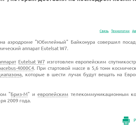
Связь
Технологии
Ав
 на аэродроме "Юбилейный" Байконура совершил посад
ический аппарат Eutelsat W7.
аппарат
Eutelsat W7
изготовлен европейским спутникост
pacebus-4000C4
. При стартовой массе в 5,6 тонн космичес
диапазона
, которые в шести лучах будут вещать на Евр
ком "
Бриз-М
" и
европейским
телекоммуникационным ко
ря 2009 года.
Р