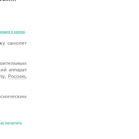
иация и космос
ку самолет
роительным
кий аппарат
опу,
Россию
,
смическим
аспечатать