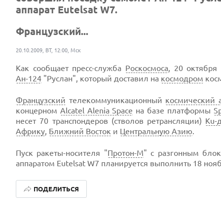
аппарат Eutelsat W7.
Французский...
20.10.2009, ВТ, 12:00, Мск
Как сообщает пресс-служба
Роскосмоса
, 20 октября
Ан-124
"Руслан", который доставил на
космодром
косм
Французский
телекоммуникационный
космический 
концерном
Alcatel Alenia Space
на базе платформы
S
несет 70 транспондеров (стволов ретрансляции)
Ku-
Африку
,
Ближний Восток
и
Центральную Азию
.
Пуск ракеты-носителя "
Протон-М
" с разгонным бло
аппаратом Eutelsat W7 планируется выполнить 18 нояб
ПОДЕЛИТЬСЯ