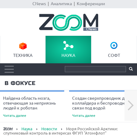
CNews
|
Аналитика
|
Конференции
ТЕХНИКА
НАУКА
СОФТ
В ФОКУСЕ
Найдена область мозга,
Создан сверхпроводник для
Next
отвечающая за неприязнь
коллайдера и беспроводной
людей к роботам
связи под водой
Читать далее
Читать далее
Наука
Новости
Моря Российской Арктики:
спутниковый контроль в интересах ФГУП "Атомфлот"