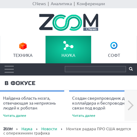
CNews
|
Аналитика
|
Конференции
ТЕХНИКА
НАУКА
СОФТ
В ФОКУСЕ
Найдена область мозга,
Создан сверхпроводник для
Next
отвечающая за неприязнь
коллайдера и беспроводной
людей к роботам
связи под водой
Читать далее
Читать далее
Наука
Новости
Монтаж радара ПРО США ведется
с опережением графика