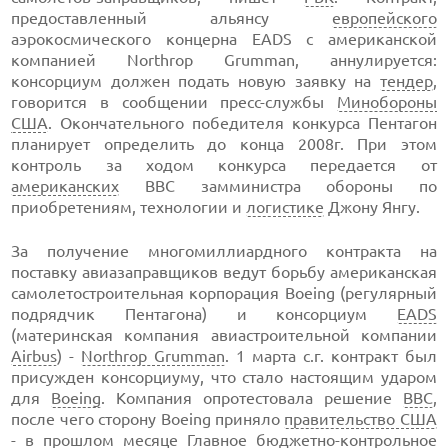
предоставленный альянсу
европейского
аэрокосмического концерна EADS с американской
компанией Northrop Grumman, аннулируется:
консорциум должен подать новую заявку на
тендер
,
говорится в сообщении пресс-службы
Минобороны
США
. Окончательного победителя конкурса Пентагон
планирует определить до конца 2008г. При этом
контроль за ходом конкурса передается от
американских
ВВС замминистра обороны по
приобретениям, технологии и
логистике
Джону Янгу.
За получение многомиллиардного контракта на
поставку авиазаправщиков ведут борьбу американская
самолетостроительная корпорация Boeing (регулярный
подрядчик Пентагона) и консорциум
EADS
(материнская компания авиастроительной компании
Airbus
) -
Northrop Grumman
. 1 марта с.г. контракт был
присужден консорциуму, что стало настоящим ударом
для
Boeing
. Компания опротестовала решение
ВВС
,
после чего сторону Boeing приняло
правительство США
- в прошлом месяце
Главное бюджетно-контрольное