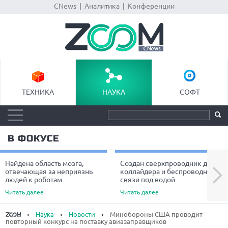
CNews
|
Аналитика
|
Конференции
ТЕХНИКА
НАУКА
СОФТ
В ФОКУСЕ
Найдена область мозга,
Создан сверхпроводник для
Next
отвечающая за неприязнь
коллайдера и беспроводной
людей к роботам
связи под водой
Читать далее
Читать далее
Наука
Новости
Минобороны США проводит
повторный конкурс на поставку авиазаправщиков