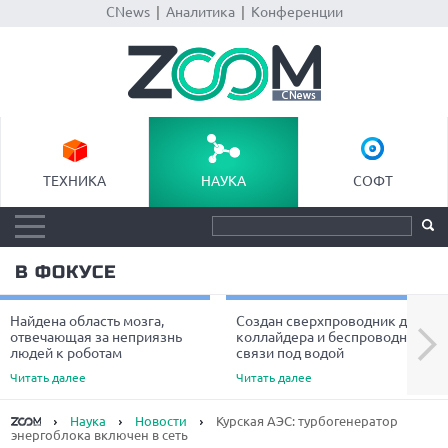
CNews
|
Аналитика
|
Конференции
ТЕХНИКА
НАУКА
СОФТ
В ФОКУСЕ
Найдена область мозга,
Создан сверхпроводник для
Next
отвечающая за неприязнь
коллайдера и беспроводной
людей к роботам
связи под водой
Читать далее
Читать далее
Наука
Новости
Курская АЭС: турбогенератор
энергоблока включен в сеть