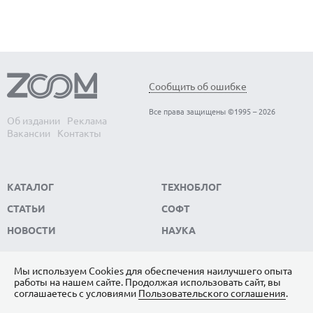
Сообщить об ошибке
Все права защищены ©1995 – 2026
Об издании
Реклама
Вакансии
Контакты
КАТАЛОГ
ТЕХНОБЛОГ
СТАТЬИ
СОФТ
НОВОСТИ
НАУКА
Мы используем Сookies для обеспечения наилучшего опыта
работы на нашем сайте. Продолжая использовать сайт, вы
ПОДПИШИТЕСЬ НА НАС
соглашаетесь с условиями
Пользовательского соглашения
.
ЯНДЕКС.ДЗЕН