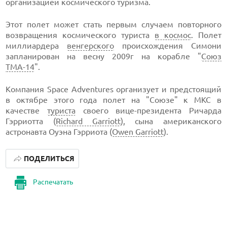
организацией космического туризма.
Этот полет может стать первым случаем повторного
возвращения космического туриста
в космос
. Полет
миллиардера
венгерского
происхождения Симони
запланирован на весну 2009г на корабле "
Союз
ТМА-14
".
Компания Space Adventures организует и предстоящий
в октябре этого года полет на "Союзе" к МКС в
качестве
туриста
своего вице-президента Ричарда
Гэрриотта (
Richard Garriott
), сына американского
астронавта Оуэна Гэрриота (
Owen Garriott
).
ПОДЕЛИТЬСЯ
Распечатать