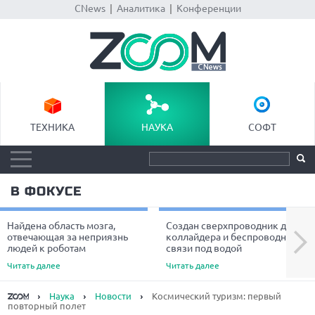
CNews
|
Аналитика
|
Конференции
ТЕХНИКА
НАУКА
СОФТ
В ФОКУСЕ
Найдена область мозга,
Создан сверхпроводник для
Next
отвечающая за неприязнь
коллайдера и беспроводной
людей к роботам
связи под водой
Читать далее
Читать далее
Наука
Новости
Космический туризм: первый
повторный полет