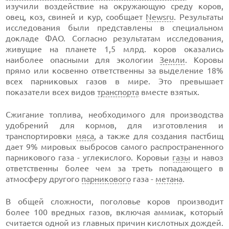
изучили воздействие на окружающую среду коров,
овец, коз, свиней и кур, сообщает
Newsru
. Результаты
исследования были представлены в специальном
докладе ФАО. Согласно результатам исследования,
живущие на планете 1,5 млрд. коров оказались
наиболее опасными для экологии
Земли
. Коровы
прямо или косвенно ответственны за выделение 18%
всех парниковых газов в мире. Это превышает
показатели всех видов
транспорта
вместе взятых.
Сжигание топлива, необходимого для производства
удобрений для кормов, для изготовления и
транспортировки
мяса
, а также для создания пастбищ
дает 9% мировых выбросов самого распространенного
парникового газа - углекислого. Коровьи
газы
и навоз
ответственны более чем за треть попадающего в
атмосферу другого
парникового
газа -
метана
.
В общей сложности, поголовье коров производит
более 100 вредных газов, включая аммиак, который
считается одной из главных причин кислотных дождей.