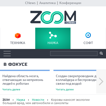
CNews
|
Аналитика
|
Конференции
ТЕХНИКА
НАУКА
СОФТ
В ФОКУСЕ
Найдена область мозга,
Создан сверхпроводник для
Next
отвечающая за неприязнь
коллайдера и беспроводной
людей к роботам
связи под водой
Читать далее
Читать далее
Наука
Новости
Коровы наносят экологии
больший вред, чем автомобили и самолеты