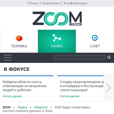
CNews
|
Аналитика
|
Конференции
ТЕХНИКА
НАУКА
СОФТ
В ФОКУСЕ
Найдена область мозга,
Создан сверхпроводник для
Next
отвечающая за неприязнь
коллайдера и беспроводной
людей к роботам
связи под водой
Читать далее
Читать далее
Наука
Новости
КНР будет селективно
распространять данные о Луне