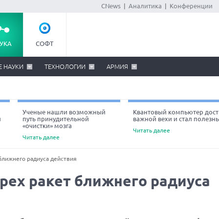
CNews
|
Аналитика
|
Конференции
УКА
СОФТ
Е НАУКИ
ТЕХНОЛОГИИ
АРМИЯ
Ученые нашли возможный
Квантовый компьютер дост
й
путь принудительной
важной вехи и стал полезн
«очистки» мозга
Читать далее
Читать далее
ближнего радиуса действия
рех ракет ближнего радиуса