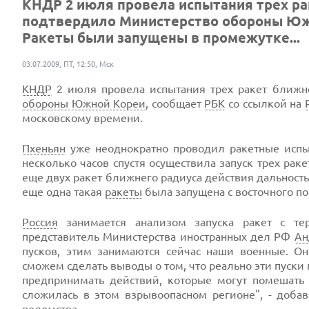
КНДР 2 июля провела испытания трех р
подтвердило Министерство обороны Южно
Ракеты были запущены в промежутке...
03.07.2009, ПТ, 12:50, Мск
КНДР
2 июля провела испытания трех ракет ближн
обороны Южной Кореи
, сообщает
РБК
со ссылкой на
московскому времени.
Пхеньян
уже неоднократно проводил ракетные испыт
несколько часов спустя осуществила запуск трех рак
еще двух ракет ближнего радиуса действия дальность
еще одна такая
ракеты
была запущена с восточного п
Россия
занимается анализом запуска ракет с те
представитель Министерства иностранных дел РФ
Ан
пусков, этим занимаются сейчас наши военные. О
сможем сделать выводы о том, что реально эти пуски 
предпринимать действий, которые могут помешать 
сложилась в этом взрывоопасном регионе", - доба