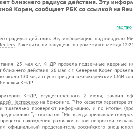
акет ближнего радиуса действия. Эту инфо
й Кореи, сообщает РБК со ссылкой на Reut
ПВО/ПРО
его радиуса действия. Эту информацию подтвердило
Ми
Reuters
. Ракеты были запущены в промежутке между 12:20
ания. 25 мая с.г. КНДР провела подземные ядерные ис
ет ближнего действия. 26 мая с.г. Северная Корея провел
ю около 130 км, а спустя три дня
южнокорейские
СМИ соо
обережья КНДР.
рритории КНДР, осуществленного 2 июля, заявил о
дрей Нестеренко
на брифинге. "Что касается характера э
ни тщательно проверяют информацию, и по итогам (пр
представляют", - сказал он. "Мы всегда призывали северо
процессу нахождения развязки в той непростой ситуаци
вил официальный представитель российского внешнепол