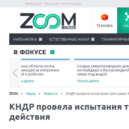
Выбирай : Покупай : Используй
ТЕХНИКА
НА
МАТЕМАТИКА
ЕСТЕСТВЕННЫЕ НАУКИ
ГУМАНИТАРНЫ
В ФОКУСЕ
Найдена область мозга,
Создан сверхпроводник для
отвечающая за неприязнь
коллайдера и беспроводно
людей к роботам
связи под водой
Читать далее
Читать далее
Наука
Новости
КНДР провела испытания трех ракет 
КНДР провела испытания т
действия