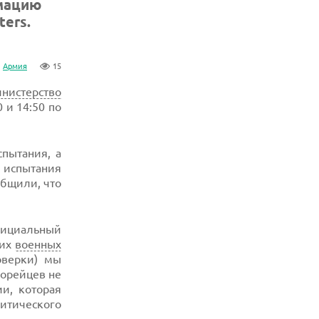
рмацию
ers.
Армия
15
нистерство
 и 14:50 по
пытания, а
а испытания
бщили, что
фициальный
тих
военных
оверки) мы
корейцев не
и, которая
итического