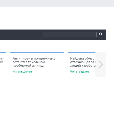
иг
Антипирены по-прежнему
Найдена область мозга,
ым
остаются токсичной
отвечающая за неприязнь
Next
проблемой жилищ
людей к роботам
Читать далее
Читать далее