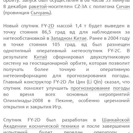
орбиту. Запуск был осуществлен в 08 часов 53 минуты
8 декабря
ракетой
-носителем CZ-3А с полигона
Сичан
(провинция
Сычуань
).
Новый спутник FY-
2D
массой 1,4 т будет выведен в
точку стояния 86,5 град вд для наблюдения за
метеообстановкой в
Западном Китае
. Ранее в 2004 году
в точке стояния 105 град. вд был размещен
однотипный оперативный метеоспутник FY-2C. В
результате
Китай
сформировал двухспутниковую
систему на геостационарной орбите, которая позволит
получать более точную и оперативную
метеоинформацию для прогнозирования погоды.
Главный конструктор FY-2D Ли Цин (Li Qin) сказал, что
спутник поможет улучшить
прогнозирование
погоды
во время всех основных мероприятий
Олимпиады-2008 в Пекине, особенно церемоний
открытия и закрытия Игр.
Спутник FY-2D был разработан в
Шанхайской
Академии космической техники
и после завершения
испытаний будет передан оператору -