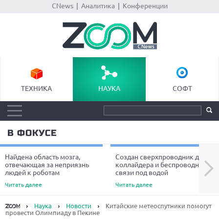
CNews
|
Аналитика
|
Конференции
ТЕХНИКА
НАУКА
СОФТ
В ФОКУСЕ
Найдена область мозга,
Создан сверхпроводник для
Next
отвечающая за неприязнь
коллайдера и беспроводной
людей к роботам
связи под водой
Читать далее
Читать далее
Наука
Новости
Китайские метеоспутники помогут
провести Олимпиаду в Пекине