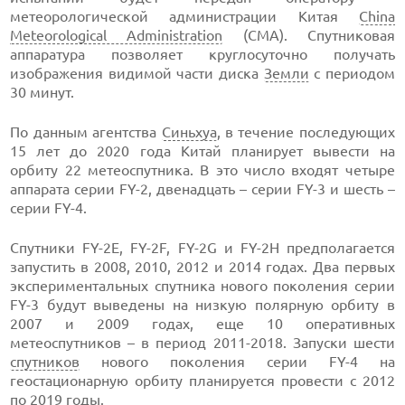
метеорологической администрации Китая
China
Meteorological Administration
(CMA). Спутниковая
аппаратура позволяет круглосуточно получать
изображения видимой части диска
Земли
с периодом
30 минут.
По данным агентства
Синьхуа
, в течение последующих
15 лет до 2020 года Китай планирует вывести на
орбиту 22 метеоспутника. В это число входят четыре
аппарата серии FY-2, двенадцать – серии FY-3 и шесть –
серии FY-4.
Спутники FY-2E, FY-2F, FY-2G и FY-2H предполагается
запустить в 2008, 2010, 2012 и 2014 годах. Два первых
экспериментальных спутника нового поколения серии
FY-3 будут выведены на низкую полярную орбиту в
2007 и 2009 годах, еще 10 оперативных
метеоспутников – в период 2011-2018. Запуски шести
спутников
нового поколения серии FY-4 на
геостационарную орбиту планируется провести с 2012
по 2019 годы.