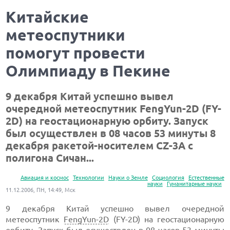
Китайские
метеоспутники
помогут провести
Олимпиаду в Пекине
9 декабря Китай успешно вывел
очередной метеоспутник FengYun-2D (FY-
2D) на геостационарную орбиту. Запуск
был осуществлен в 08 часов 53 минуты 8
декабря ракетой-носителем CZ-3А с
полигона Сичан...
Авиация и космос
Технологии
Науки о Земле
Социология
Естественные
науки
Гуманитарные науки
11.12.2006, ПН, 14:49, Мск
9 декабря Китай успешно вывел очередной
метеоспутник
FengYun-2D
(FY-2D) на геостационарную