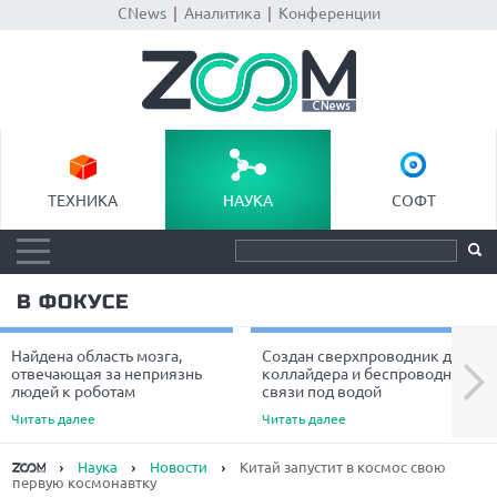
CNews
|
Аналитика
|
Конференции
ТЕХНИКА
НАУКА
СОФТ
В ФОКУСЕ
Найдена область мозга,
Создан сверхпроводник для
Next
отвечающая за неприязнь
коллайдера и беспроводной
людей к роботам
связи под водой
Читать далее
Читать далее
Наука
Новости
Китай запустит в космос свою
первую космонавтку