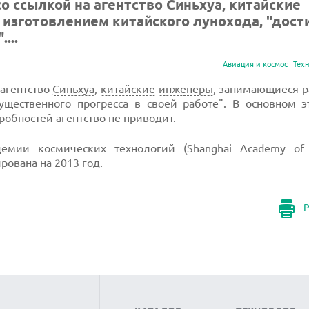
о ссылкой на агентство Синьхуа, китайские
изготовлением китайского лунохода, "дост
...
Авиация и космос
Тех
 агентство
Синьхуа
,
китайские
инженеры
, занимающиеся р
ущественного прогресса в своей работе". В основном э
робностей агентство не приводит.
емии космических технологий (
Shanghai Academy of 
ирована на 2013 год.
Р