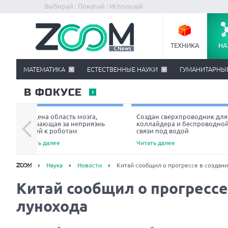
Выбирай : Покупай : Используй
ТЕХНИКА
НА
МАТЕМАТИКА
ЕСТЕСТВЕННЫЕ НАУКИ
ГУМАНИТАРНЫ
В ФОКУСЕ
Найдена область мозга,
Создан сверхпроводник для
отвечающая за неприязнь
коллайдера и беспроводно
людей к роботам
связи под водой
Читать далее
Читать далее
Наука
Новости
Китай сообщил о прогрессе в создани
Китай сообщил о прогрессе
лунохода