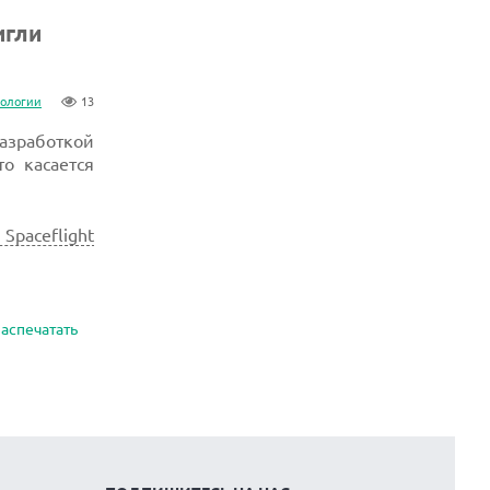
игли
нологии
13
азработкой
то касается
Spaceflight
аспечатать