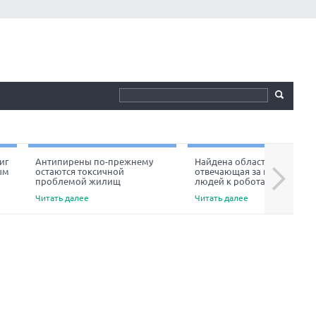
иг
Антипирены по-прежнему
Найдена область мозга,
ым
остаются токсичной
отвечающая за неприязнь
Next
проблемой жилищ
людей к роботам
Читать далее
Читать далее