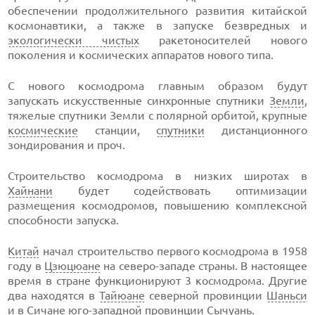
обеспечении продолжительного развития китайской
космонавтики, а также в запуске безвредных и
экологически чистых
ракетоносителей нового
поколения и космических аппаратов нового типа.
С нового космодрома главным образом будут
запускать искусственные синхронные спутники
Земли
,
тяжелые спутники Земли с полярной орбитой, крупные
космические
станции,
спутники
дистанционного
зондирования и проч.
Строительство космодрома в низких широтах в
Хайнани
будет содействовать оптимизации
размещения космодромов, повышению комплексной
способности запуска.
Китай
начал строительство первого космодрома в 1958
году в
Цзюцюане
на северо-западе страны. В настоящее
время в стране функционируют 3 космодрома. Другие
два находятся в
Тайюане
северной провинции
Шаньси
и в
Сичане
юго-западной провинции
Сычуань
.