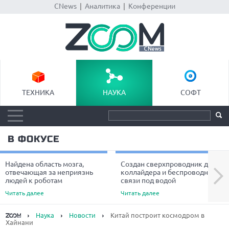
CNews
|
Аналитика
|
Конференции
ТЕХНИКА
НАУКА
СОФТ
В ФОКУСЕ
Найдена область мозга,
Создан сверхпроводник для
Next
отвечающая за неприязнь
коллайдера и беспроводной
людей к роботам
связи под водой
Читать далее
Читать далее
Наука
Новости
Китай построит космодром в
Хайнани