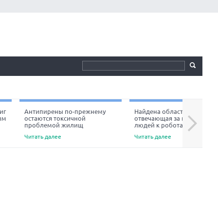
иг
Антипирены по-прежнему
Найдена область мозга,
ым
остаются токсичной
отвечающая за неприязнь
Next
проблемой жилищ
людей к роботам
Читать далее
Читать далее