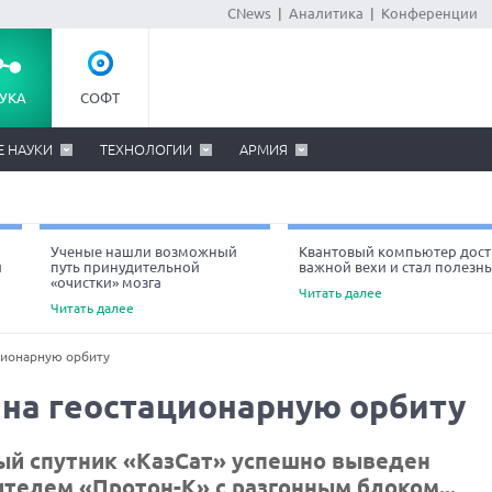
CNews
|
Аналитика
|
Конференции
УКА
СОФТ
Е НАУКИ
ТЕХНОЛОГИИ
АРМИЯ
Ученые нашли возможный
Квантовый компьютер дост
й
путь принудительной
важной вехи и стал полезн
«очистки» мозга
Читать далее
Читать далее
ционарную орбиту
 на геостационарную орбиту
й спутник «КазСат» успешно выведен
ителем
«
Протон-К
» с разгонным блоком...