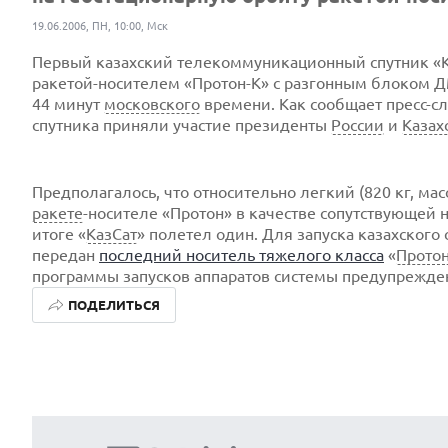
19.06.2006, ПН, 10:00, Мск
Первый казахский телекоммуникационный спутник «К
ракетой-носителем
«
Протон-К
» с разгонным блоком Д
44 минут
московского
времени. Как сообщает
пресс-с
спутника приняли участие президенты
России
и
Казах
Предполагалось, что относительно легкий (820 кг, мас
ракете
-носителе
«Протон» в качестве сопутствующей н
итоге «
КазСат
» полетел один. Для запуска казахског
передан
последний носитель тяжелого класса
«
Протон
программы запусков аппаратов системы предупрежде
ПОДЕЛИТЬСЯ