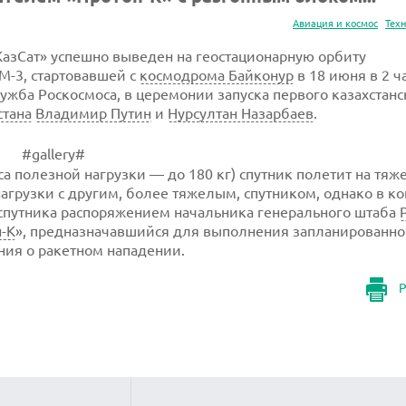
Авиация и космос
Тех
азСат» успешно выведен на геостационарную орбиту
М-3, стартовавшей с
космодрома Байконур
в 18 июня в 2 ч
лужба
Роскосмоса, в церемонии запуска первого казахстанс
стана
Владимир Путин
и
Нурсултан Назарбаев
.
#gallery#
са полезной нагрузки — до 180 кг) спутник полетит на тяж
агрузки с другим, более тяжелым, спутником, однако в к
о спутника распоряжением начальника генерального штаба
-К
», предназначавшийся для выполнения запланированн
ния о ракетном нападении.
Р