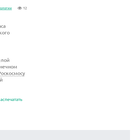
нологии
12
аса
кого
елой
онечном
Роскосмосу
ой
аспечатать