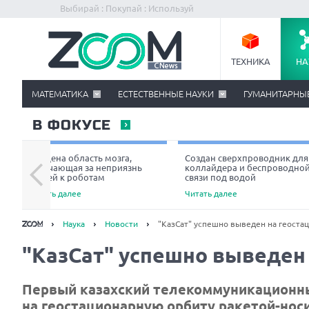
Выбирай : Покупай : Используй
ТЕХНИКА
НА
МАТЕМАТИКА
ЕСТЕСТВЕННЫЕ НАУКИ
ГУМАНИТАРНЫ
В ФОКУСЕ
Найдена область мозга,
Создан сверхпроводник для
отвечающая за неприязнь
коллайдера и беспроводно
людей к роботам
связи под водой
Читать далее
Читать далее
Наука
Новости
"КазСат" успешно выведен на геоста
"КазСат" успешно выведен
Первый казахский телекоммуникационны
на геостационарную орбиту
ракетой-нос