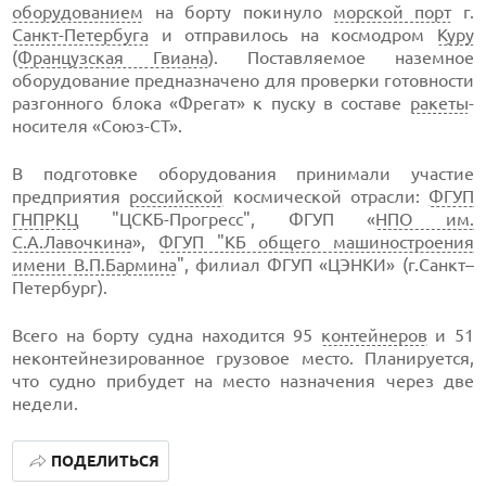
оборудованием
на борту покинуло
морской порт
г.
Санкт-Петербуга
и отправилось на космодром
Куру
(
Французская Гвиана
). Поставляемое наземное
оборудование предназначено для проверки готовности
разгонного блока «Фрегат» к пуску в составе
ракеты
-
носителя «Союз-СТ».
В подготовке оборудования принимали участие
предприятия
российской
космической отрасли:
ФГУП
ГНПРКЦ
"ЦСКБ-Прогресс", ФГУП «
НПО им.
С.А.Лавочкина
»,
ФГУП "КБ общего машиностроения
имени В.П.Бармина
", филиал ФГУП «ЦЭНКИ» (г.Санкт–
Петербург).
Всего на борту судна находится 95
контейнеров
и 51
неконтейнезированное грузовое место. Планируется,
что судно прибудет на место назначения через две
недели.
ПОДЕЛИТЬСЯ