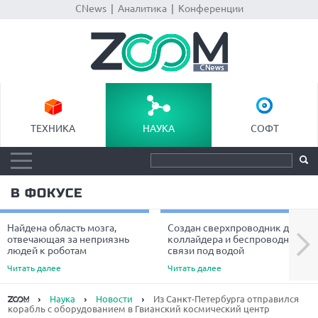
CNews
|
Аналитика
|
Конференции
ТЕХНИКА
НАУКА
СОФТ
В ФОКУСЕ
Найдена область мозга,
Создан сверхпроводник для
Next
отвечающая за неприязнь
коллайдера и беспроводной
людей к роботам
связи под водой
Читать далее
Читать далее
Наука
Новости
Из Санкт-Петербурга отправился
корабль с оборудованием в Гвианский космический центр