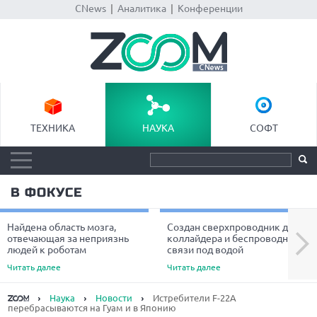
CNews
|
Аналитика
|
Конференции
ТЕХНИКА
НАУКА
СОФТ
В ФОКУСЕ
Найдена область мозга,
Создан сверхпроводник для
Next
отвечающая за неприязнь
коллайдера и беспроводной
людей к роботам
связи под водой
Читать далее
Читать далее
Наука
Новости
Истребители F-22A
перебрасываются на Гуам и в Японию