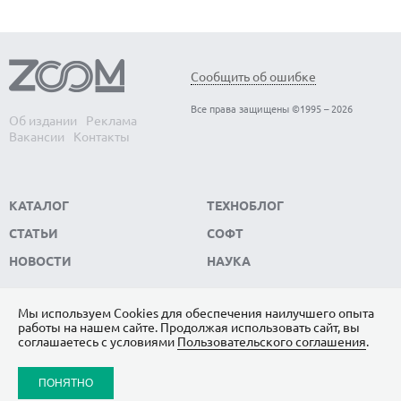
Сообщить об ошибке
Все права защищены ©1995 – 2026
Об издании
Реклама
Вакансии
Контакты
КАТАЛОГ
ТЕХНОБЛОГ
СТАТЬИ
СОФТ
НОВОСТИ
НАУКА
Мы используем Сookies для обеспечения наилучшего опыта
работы на нашем сайте. Продолжая использовать сайт, вы
ПОДПИШИТЕСЬ НА НАС
соглашаетесь с условиями
Пользовательского соглашения
.
ЯНДЕКС.ДЗЕН
ПОНЯТНО
ВКОНТАКТЕ