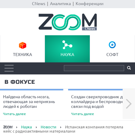
CNews
|
Аналитика
|
Конференции
ТЕХНИКА
НАУКА
СОФТ
В ФОКУСЕ
Найдена область мозга,
Создан сверхпроводник для
Next
отвечающая за неприязнь
коллайдера и беспроводной
людей к роботам
связи под водой
Читать далее
Читать далее
Наука
Новости
Испанская компания потеряла
кейс с радиоактивными материалами