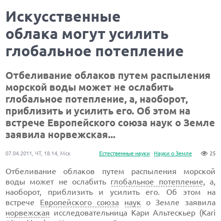
Искусственные
облака могут усилить
глобальное потепление
Отбеливание облаков путем распыления
морской воды может не ослабить
глобальное потепление, а, наоборот,
приблизить и усилить его. Об этом на
встрече Европейского союза наук о Земле
заявила норвежская...
07.04.2011, ЧТ, 18:14, Мск
Естественные науки
Науки о Земле
25
Отбеливание облаков путем распыления морской
воды может не ослабить
глобальное потепление
, а,
наоборот, приблизить и усилить его. Об этом на
встрече
Европейского союза
наук
о Земле заявила
норвежская
исследовательница Кари Альтескьер (Kari