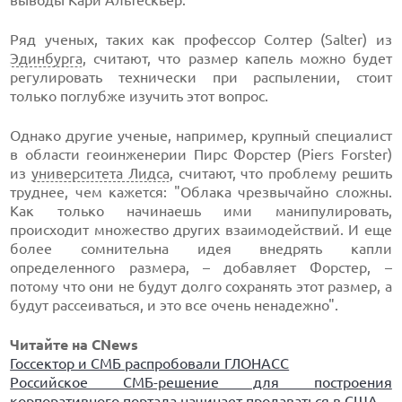
выводы Кари Альтескьер.
Ряд ученых, таких как профессор Солтер (Salter) из
Эдинбурга
, считают, что размер капель можно будет
регулировать технически при распылении, стоит
только поглубже изучить этот вопрос.
Однако другие ученые, например, крупный специалист
в области геоинженерии Пирс Форстер (Piers Forster)
из
университета Лидса
, считают, что проблему решить
труднее, чем кажется: "Облака чрезвычайно сложны.
Как только начинаешь ими манипулировать,
происходит множество других взаимодействий. И еще
более сомнительна идея внедрять капли
определенного размера, – добавляет Форстер, –
потому что они не будут долго сохранять этот размер, а
будут рассеиваться, и это все очень ненадежно".
Читайте на CNews
Госсектор и СМБ распробовали ГЛОНАСС
Российское СМБ-решение для построения
корпоративного портала начинает продаваться в США