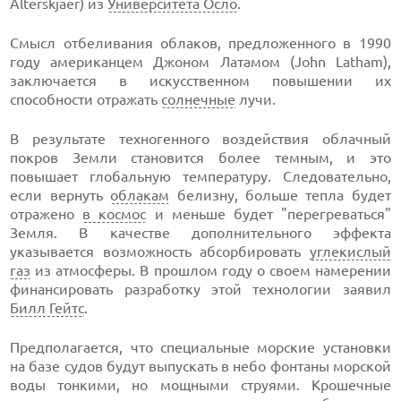
Alterskjaer) из
Университета Осло
.
Смысл отбеливания облаков, предложенного в 1990
году американцем Джоном Латамом (John Latham),
заключается в искусственном повышении их
способности отражать
солнечные
лучи.
В результате техногенного воздействия облачный
покров Земли становится более темным, и это
повышает глобальную температуру. Следовательно,
если вернуть
облакам
белизну, больше тепла будет
отражено
в космос
и меньше будет "перегреваться"
Земля. В качестве дополнительного эффекта
указывается возможность абсорбировать
углекислый
газ
из атмосферы. В прошлом году о своем намерении
финансировать разработку этой технологии заявил
Билл Гейтс
.
Предполагается, что специальные морские установки
на базе судов будут выпускать в небо фонтаны морской
воды тонкими, но мощными струями. Крошечные