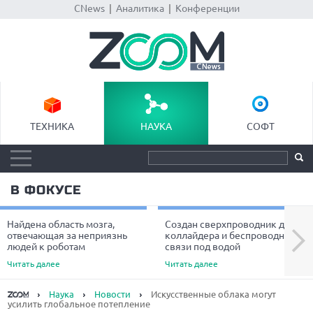
CNews
|
Аналитика
|
Конференции
ТЕХНИКА
НАУКА
СОФТ
В ФОКУСЕ
Найдена область мозга,
Создан сверхпроводник для
Next
отвечающая за неприязнь
коллайдера и беспроводной
людей к роботам
связи под водой
Читать далее
Читать далее
Наука
Новости
Искусственные облака могут
усилить глобальное потепление