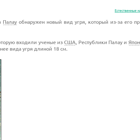
Естественные н
в
Палау
обнаружен новый вид угря, который из-за его п
оторую входили ученые из
США
, Республики Палау и
Япо
нее вида угря длиной 18 см.