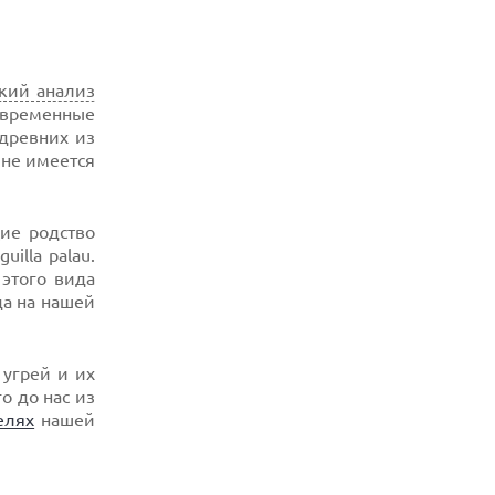
кий анализ
овременные
древних из
 не имеется
ие родство
uilla palau.
этого вида
да на нашей
 угрей и их
о до нас из
елях
нашей