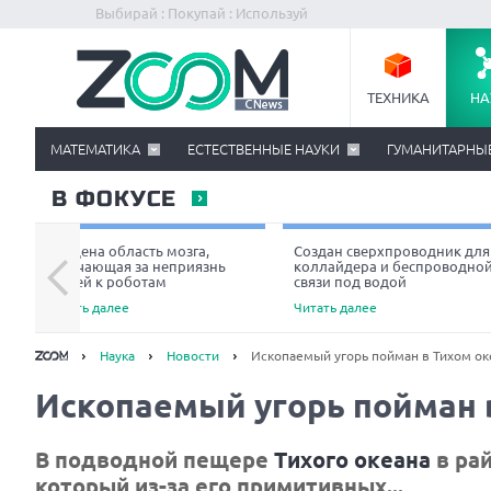
Выбирай : Покупай : Используй
ТЕХНИКА
НА
МАТЕМАТИКА
ЕСТЕСТВЕННЫЕ НАУКИ
ГУМАНИТАРНЫ
В ФОКУСЕ
Найдена область мозга,
Создан сверхпроводник для
отвечающая за неприязнь
коллайдера и беспроводно
людей к роботам
связи под водой
Читать далее
Читать далее
Наука
Новости
Ископаемый угорь пойман в Тихом о
Ископаемый угорь пойман 
В подводной пещере
Тихого океана
в рай
который из-за его примитивных...