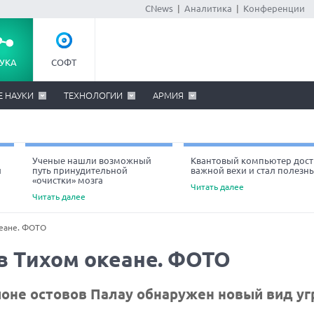
CNews
|
Аналитика
|
Конференции
УКА
СОФТ
Е НАУКИ
ТЕХНОЛОГИИ
АРМИЯ
Ученые нашли возможный
Квантовый компьютер дост
й
путь принудительной
важной вехи и стал полезн
«очистки» мозга
Читать далее
Читать далее
кеане. ФОТО
в Тихом океане. ФОТО
оне остовов Палау обнаружен новый вид уг