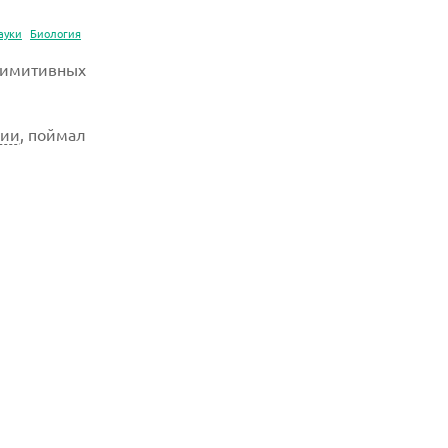
ауки
Биология
римитивных
нии
, поймал