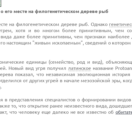
 о его месте на филогенетическом дереве рыб
есте на филогенетическом дереве рыб. Однако
генетичес
угрем, хотя и во многом более примитивным, чем с
о вида даже более примитивны, чем признаки наиболее 
 его настоящим "живым ископаемым", сведений о котором
омические единицы (семейство, род и вид), объясняющ
рей. Новый вид угря получил
латинское
название Protoang
ерева показал, что независимая эволюционная история 
отделился от других угрей в начале мезозойской эры, ког
в
.
ия в представления специалистов о формировании видов
кже то, что открытие ранее неизвестного вида, дошедшег
акт, что человеку еще далеко не все известно об
обитат