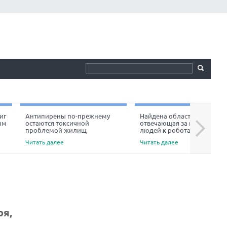
иг
Антипирены по-прежнему
Найдена область мозга,
ым
остаются токсичной
отвечающая за неприязнь
Next
проблемой жилищ
людей к роботам
Читать далее
Читать далее
ря,