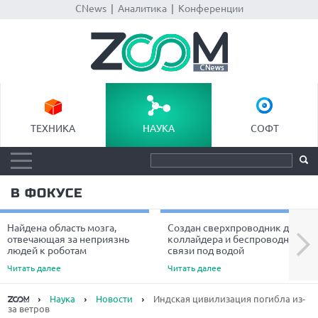
CNews
|
Аналитика
|
Конференции
ТЕХНИКА
НАУКА
СОФТ
В ФОКУСЕ
Найдена область мозга,
Создан сверхпроводник для
Next
отвечающая за неприязнь
коллайдера и беспроводной
людей к роботам
связи под водой
Читать далее
Читать далее
Наука
Новости
Индская цивилизация погибла из-
за ветров