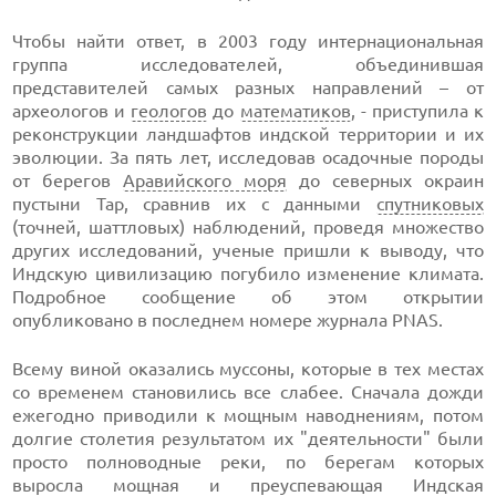
Чтобы найти ответ, в 2003 году интернациональная
группа исследователей, объединившая
представителей самых разных направлений – от
археологов и
геологов
до
математиков
, - приступила к
реконструкции ландшафтов индской территории и их
эволюции. За пять лет, исследовав осадочные породы
от берегов
Аравийского моря
до северных окраин
пустыни Тар, сравнив их с данными
спутниковых
(точней, шаттловых) наблюдений, проведя множество
других исследований, ученые пришли к выводу, что
Индскую цивилизацию погубило изменение климата.
Подробное сообщение об этом открытии
опубликовано в последнем номере журнала PNAS.
Всему виной оказались муссоны, которые в тех местах
со временем становились все слабее. Сначала дожди
ежегодно приводили к мощным наводнениям, потом
долгие столетия результатом их "деятельности" были
просто полноводные реки, по берегам которых
выросла мощная и преуспевающая Индская