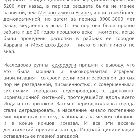
5200 лет назад, в период расцвета была не менее
развитой, чем
Месопотамия
и
Египет
, и при этом более
демократичной, но затем за период 3900-3000 лет
назад медленно угасла. С тех пор она была прочно
забыта и до 20 годов прошлого века – момента, когда
были проведены раскопки в районах ее городов
Харрапа и Мохенджо-Даро - никто о ней ничего не
знал.
Исследовав руины,
археологи
пришли к выводу, что
это была мощная и высокоразвитая аграрная
цивилизация – со своей религией и особенной, до сих
пор не разгаданной, письменностью, с совершенными
системами городских водопроводов, с дренажно-
ирригационной системой, протянувшейся вдоль всего
Инда и его притоков. Затем в период коллапса города
стали деградировать, а население начало постепенно
мигрировать к востоку, разбиваясь на мелкие общины
и в конце концов исчезая. И все эти восемь
десятилетий причины распада Индской цивилизации
оставались ее главной загадкой.