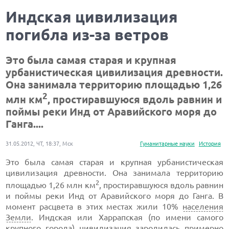
Индская цивилизация
погибла из-за ветров
Это была самая старая и крупная
урбанистическая цивилизация древности.
Она занимала территорию площадью 1,26
2
млн км
, простиравшуюся вдоль равнин и
поймы реки Инд от Аравийского моря до
Ганга....
31.05.2012, ЧТ, 18:37, Мск
Гуманитарные науки
История
Это была самая старая и крупная урбанистическая
цивилизация древности. Она занимала территорию
2
площадью 1,26 млн км
, простиравшуюся вдоль равнин
и поймы реки Инд от Аравийского моря до Ганга. В
момент расцвета в этих местах жили 10%
населения
Земли
. Индская или Харрапская (по имени самого
крупного города) цивилизация зародилась примерно