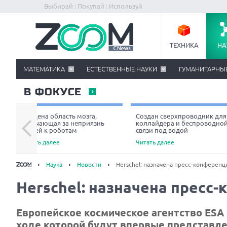
Выбирай : Покупай : Используй
ТЕХНИКА
НА
МАТЕМАТИКА
ЕСТЕСТВЕННЫЕ НАУКИ
ГУМАНИТАРНЫ
В ФОКУСЕ
Найдена область мозга,
Создан сверхпроводник для
отвечающая за неприязнь
коллайдера и беспроводно
людей к роботам
связи под водой
Читать далее
Читать далее
Наука
Новости
Herschel: назначена пресс-конференц
Herschel: назначена пресс
Европейское космическое агентство ESA 
ходе которой будут впервые представле