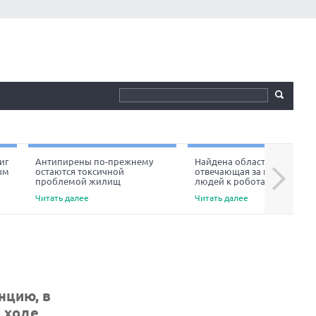
иг
Антипирены по-прежнему
Найдена область мозга,
ым
остаются токсичной
отвечающая за неприязнь
Next
проблемой жилищ
людей к роботам
Читать далее
Читать далее
нцию, в
 ходе