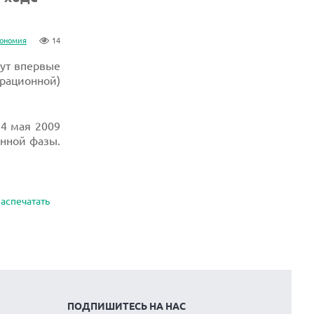
рономия
14
дут впервые
трационной)
14 мая 2009
онной фазы.
аспечатать
ПОДПИШИТЕСЬ НА НАС