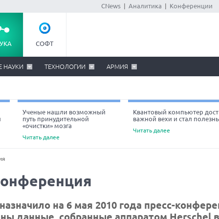
CNews
|
Аналитика
|
Конференции
УКА
СОФТ
Е НАУКИ
ТЕХНОЛОГИИ
АРМИЯ
Ученые нашли возможный
Квантовый компьютер дост
й
путь принудительной
важной вехи и стал полезн
«очистки» мозга
Читать далее
Читать далее
ия
-конференция
назначило на 6 мая 2010 года пресс-конфере
ны данные, собранные аппаратом Herschel в