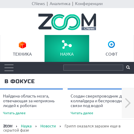
CNews
|
Аналитика
|
Конференции
ТЕХНИКА
НАУКА
СОФТ
В ФОКУСЕ
Найдена область мозга,
Создан сверхпроводник для
Next
отвечающая за неприязнь
коллайдера и беспроводной
людей к роботам
связи под водой
Читать далее
Читать далее
Наука
Новости
Грипп оказался заразен еще в
скрытой фазе