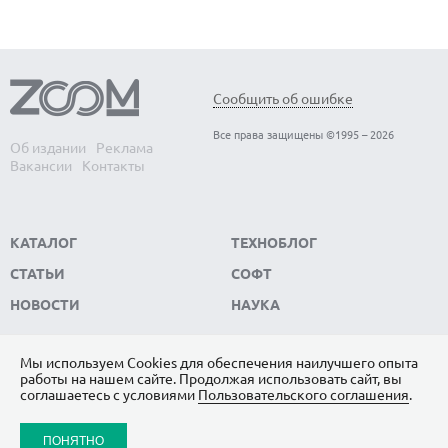
Сообщить об ошибке
Все права защищены ©1995 – 2026
Об издании
Реклама
Вакансии
Контакты
КАТАЛОГ
ТЕХНОБЛОГ
СТАТЬИ
СОФТ
НОВОСТИ
НАУКА
Мы используем Сookies для обеспечения наилучшего опыта
работы на нашем сайте. Продолжая использовать сайт, вы
ПОДПИШИТЕСЬ НА НАС
соглашаетесь с условиями
Пользовательского соглашения
.
ЯНДЕКС.ДЗЕН
ПОНЯТНО