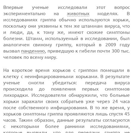
Впервые ученые исследовали этот вопрос
экспериментально на
животных
моделях. В
исследованиях гриппа обычно используются хорьки,
поскольку они уязвимы к тем же штаммам вируса, что
и люди, да, к тому же, имеют схожие симптомы
болезни. Штамм, используемый в исследовании, был
аналогичен свиному гриппу, который в 2009 году
вызвал
пандемию
, приведшую к гибели почти 300 тыс.
человек по всему миру.
На короткое время хорьков с гриппом помещали в
клетку с неинфицированными хорьками. В результате
ученые смогли убедиться: передача вируса
происходила до появления первых симптомов
лихорадки. Исследователи обнаружили, что больные
хорьки заражали своих собратьев уже через 24 часа
после собственного инфицирования. В то же время, у
хорьков симптомы гриппа проявляются лишь спустя 45
часов. Таким образом, данные результаты согласуются
с некоторыми более ранними исследованиями,
которые выявили, что для передачи гриппа не