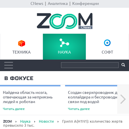
CNews
|
Аналитика
|
Конференции
ТЕХНИКА
НАУКА
СОФТ
В ФОКУСЕ
Найдена область мозга,
Создан сверхпроводник для
Next
отвечающая за неприязнь
коллайдера и беспроводной
людей к роботам
связи под водой
Читать далее
Читать далее
Наука
Новости
Грипп А(H1N1): количество жертв
превысило 3 тыс.