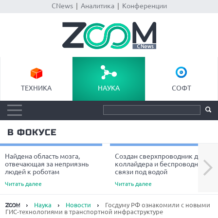
CNews
|
Аналитика
|
Конференции
ТЕХНИКА
НАУКА
СОФТ
В ФОКУСЕ
Найдена область мозга,
Создан сверхпроводник для
Next
отвечающая за неприязнь
коллайдера и беспроводной
людей к роботам
связи под водой
Читать далее
Читать далее
Наука
Новости
Госдуму РФ ознакомили с новыми
ГИС-технологиями в транспортной инфраструктуре