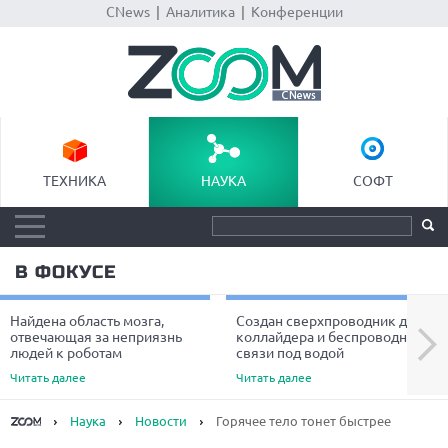
CNews
|
Аналитика
|
Конференции
ТЕХНИКА
НАУКА
СОФТ
В ФОКУСЕ
Найдена область мозга,
Создан сверхпроводник для
Next
отвечающая за неприязнь
коллайдера и беспроводной
людей к роботам
связи под водой
Читать далее
Читать далее
Наука
Новости
Горячее тело тонет быстрее