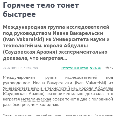
Горячее тело тонет
быстрее
Международная группа исследователей
под руководством Ивана Вакарельски
(Ivan Vakarelski) из Университета науки и
технологий им. короля Абдуллы
(Саудовская Аравия) экспериментально
доказала, что нагретая...
06.06.2011, ПН, 12:50, Мск
Естественные науки
Физика
19
Международная группа исследователей под
руководством Ивана Вакарельски (
Ivan Vakarelski
) из
Университета науки и технологий им. короля Абдуллы
(
Саудовская Аравия
) экспериментально доказала, что
нагретая
металлическая
сфера тонет в два с половиной
раза быстрее, чем холодная.
Этот феномен подобен так называемому "эффекту