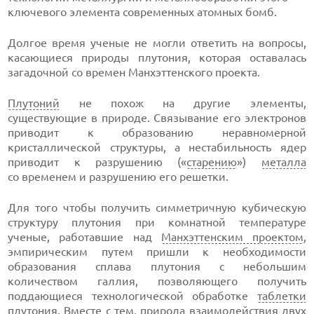
ключевого элемента современных атомных бомб.
Долгое время ученые не могли ответить на вопросы,
касающиеся природы плутония, которая оставалась
загадочной со времен Манхэттенского проекта.
Плутоний
не похож на другие элементы,
существующие в природе. Связывание его электронов
приводит к образованию неравномерной
кристаллической структуры, а нестабильность ядер
приводит к разрушению («
старению
»)
металла
со временем и разрушению его решетки.
Для того чтобы получить симметричную кубическую
структуру плутония при комнатной температуре
ученые, работавшие над
Манхэттенским проектом
,
эмпирическим путем пришли к необходимости
образования сплава плутония с небольшим
количеством галлия, позволяющего получить
поддающиеся технологической обработке
таблетки
плутония. Вместе с тем, природа взаимодействия двух