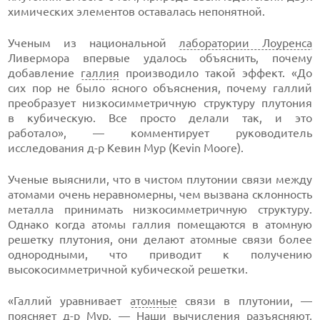
химических элементов оставалась непонятной.
Ученым из национальной
лаборатории Лоуренса
Ливермора впервые удалось объяснить, почему
добавление
галлия
производило такой эффект. «До
сих пор не было ясного объяснения, почему галлий
преобразует низкосимметричную структуру плутония
в кубическую. Все просто делали так, и это
работало», — комментирует руководитель
исследования
д-р
Кевин Мур (Kevin Moore).
Ученые выяснили, что в чистом плутонии связи между
атомами очень неравномерны, чем вызвана склонность
металла принимать низкосимметричную структуру.
Однако когда атомы галлия помещаются в атомную
решетку плутония, они делают атомные связи более
однородными, что приводит к получению
высокосимметричной кубической решетки.
«Галлий уравнивает
атомные
связи в плутонии, —
поясняет
д-р
Мур. — Наши вычисления разъясняют,