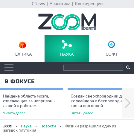
CNews
|
Аналитика
|
Конференции
ТЕХНИКА
НАУКА
СОФТ
В ФОКУСЕ
Найдена область мозга,
Создан сверхпроводник для
Next
отвечающая за неприязнь
коллайдера и беспроводной
людей к роботам
связи под водой
Читать далее
Читать далее
Наука
Новости
Физики разрешили одну из
загадок плутония