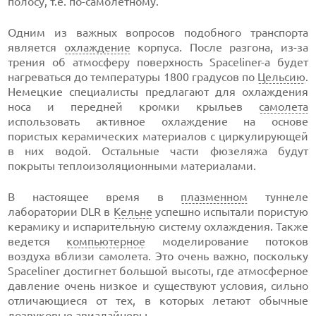
полосу, т.е. по-самолетному.
Одним из важных вопросов подобного транспорта
является
охлаждение
корпуса. После разгона, из-за
трения об атмосферу поверхность Spaceliner-а будет
нагреваться до температуры 1800 градусов по
Цельсию
.
Немецкие специалисты предлагают для охлаждения
носа и передней кромки крыльев
самолета
использовать активное охлаждение на основе
пористых керамических материалов с циркулирующей
в них водой. Остальные части фюзеляжа будут
покрыты теплоизоляционными материалами.
В настоящее время в
плазменном
туннеле
лаборатории DLR в
Кельне
успешно испытали пористую
керамику и испарительную систему охлаждения. Также
ведется
компьютерное
моделирование потоков
воздуха вблизи самолета. Это очень важно, поскольку
Spaceliner достигнет большой высоты, где атмосферное
давление очень низкое и существуют условия, сильно
отличающиеся от тех, в которых летают обычные
дозвуковые авиалайнеры.