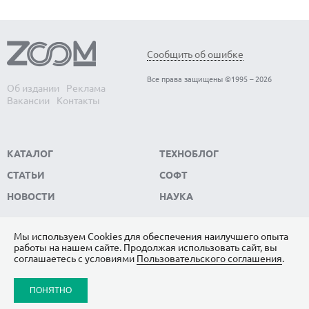
Сообщить об ошибке
Все права защищены ©1995 – 2026
Об издании
Реклама
Вакансии
Контакты
КАТАЛОГ
ТЕХНОБЛОГ
СТАТЬИ
СОФТ
НОВОСТИ
НАУКА
Мы используем Сookies для обеспечения наилучшего опыта
работы на нашем сайте. Продолжая использовать сайт, вы
ПОДПИШИТЕСЬ НА НАС
соглашаетесь с условиями
Пользовательского соглашения
.
ЯНДЕКС.ДЗЕН
ПОНЯТНО
ВКОНТАКТЕ