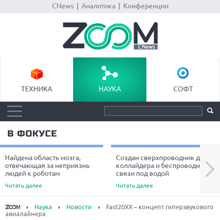
CNews
|
Аналитика
|
Конференции
ТЕХНИКА
НАУКА
СОФТ
В ФОКУСЕ
Найдена область мозга,
Создан сверхпроводник для
Next
отвечающая за неприязнь
коллайдера и беспроводной
людей к роботам
связи под водой
Читать далее
Читать далее
Наука
Новости
Fast20XX – концепт гиперзвукового
авиалайнера