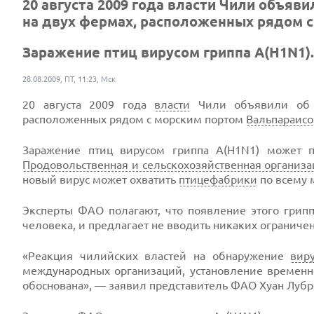
20 августа 2009 года власти Чили объяв
на двух фермах, расположенных рядом с
Заражение птиц вирусом гриппа А(H1N1)..
28.08.2009, ПТ, 11:23, Мск
20 августа 2009 года
власти
Чили объявили об о
расположенных рядом с морским портом
Вальпараисо
Заражение птиц вирусом гриппа А(H1N1) может п
Продовольственная и сельскохозяйственная органи
новый вирус может охватить
птицефабрики
по всему 
Эксперты ФАО полагают, что появление этого грип
человека, и предлагает не вводить никаких ограниче
«Реакция чилийских властей на обнаружение
вир
международных организаций, установление времен
обоснована», — заявил представитель ФАО Хуан Лубр