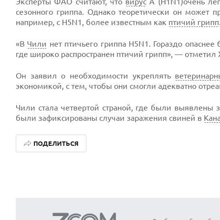
Эксперты ФАО считают, что
вирус
А (H1N1)очень лег
сезонного гриппа. Однако теоретически он может пр
например, с H5N1, более известным как
птичий грипп
«В
Чили
нет птичьего гриппа H5N1. Гораздо опаснее
где широко распространен птичий грипп», — отметил 
Он заявил о необходимости укреплять
ветеринарн
экономикой, с тем, чтобы они смогли адекватно отреа
Чили стала четвертой страной, где были выявлены
были зафиксированы случаи заражения свиней в
Кан
ПОДЕЛИТЬСЯ