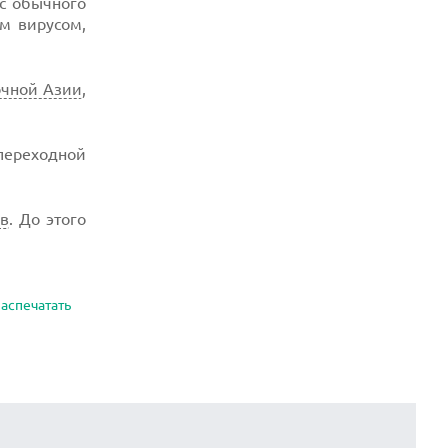
ус обычного
им вирусом,
очной Азии
,
переходной
в
. До этого
аспечатать