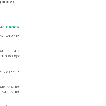
ндюшек
ауки
Медицина
х фермах,
ом заявила
 что вскоре
зы
здоровью
мирование
чки зрения