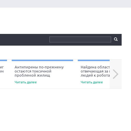
иг
Антипирены по-прежнему
Найдена область мозга,
ым
остаются токсичной
отвечающая за неприязнь
Next
проблемой жилищ
людей к роботам
Читать далее
Читать далее