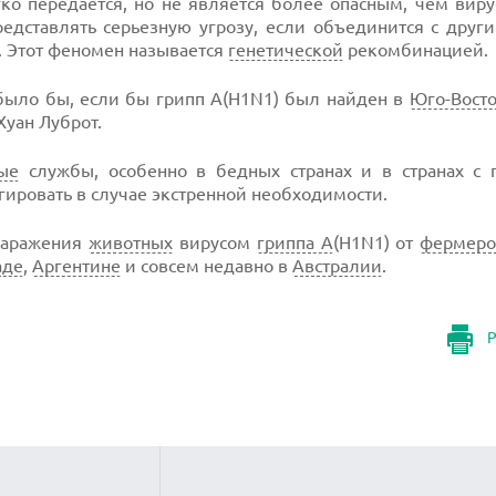
ко передается, но не является более опасным, чем вир
едставлять серьезную угрозу, если объединится с друг
. Этот феномен называется
генетической
рекомбинацией.
 было бы, если бы грипп А(H1N1) был найден в
Юго-Вост
Хуан Луброт.
ые
службы, особенно в бедных странах и в странах с 
гировать в случае экстренной необходимости.
 заражения
животных
вирусом
гриппа А
(H1N1) от
фермеро
аде
,
Аргентине
и совсем недавно в
Австралии
.
Р