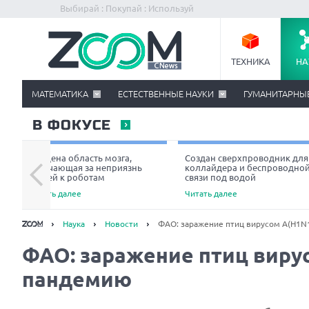
Выбирай : Покупай : Используй
ТЕХНИКА
НА
МАТЕМАТИКА
ЕСТЕСТВЕННЫЕ НАУКИ
ГУМАНИТАРНЫ
В ФОКУСЕ
Найдена область мозга,
Создан сверхпроводник для
отвечающая за неприязнь
коллайдера и беспроводно
людей к роботам
связи под водой
Читать далее
Читать далее
Наука
Новости
ФАО: заражение птиц вирусом А(H1N
ФАО: заражение птиц виру
пандемию