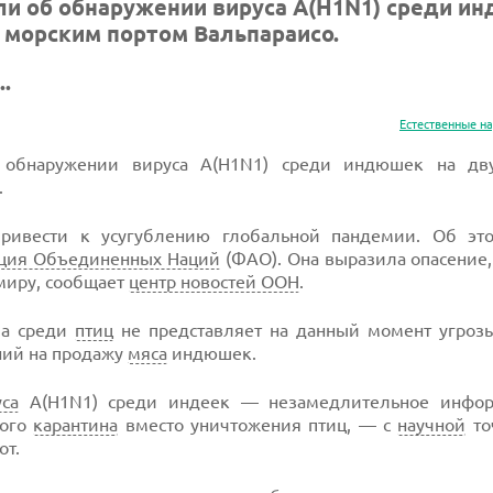
или об обнаружении вируса А(H1N1) среди и
 морским портом Вальпараисо.
.
Естественные н
бнаружении вируса А(H1N1) среди индюшек на дву
.
ривести к усугублению глобальной пандемии. Об эт
зация Объединенных Наций
(ФАО). Она выразила опасение,
миру, сообщает
центр новостей ООН
.
па среди
птиц
не представляет на данный момент угро
ний на продажу
мяса
индюшек.
уса
А(H1N1) среди индеек — незамедлительное инфор
ного
карантина
вместо уничтожения птиц, — с
научной
то
от.