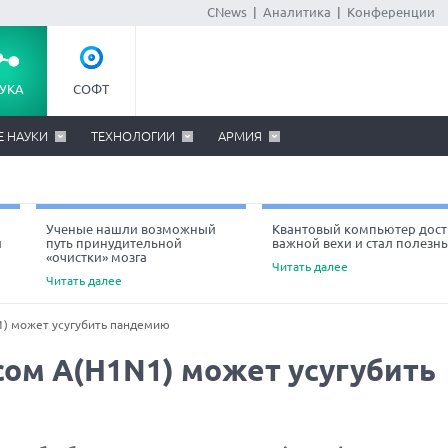
CNews
|
Аналитика
|
Конференции
УКА
СОФТ
Е НАУКИ
ТЕХНОЛОГИИ
АРМИЯ
Ученые нашли возможный
Квантовый компьютер дост
й
путь принудительной
важной вехи и стал полезн
«очистки» мозга
Читать далее
Читать далее
1) может усугубить пандемию
сом А(H1N1) может усугубить