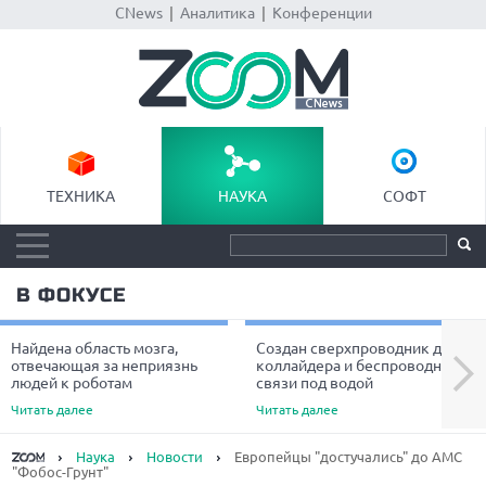
CNews
|
Аналитика
|
Конференции
ТЕХНИКА
НАУКА
СОФТ
В ФОКУСЕ
Найдена область мозга,
Создан сверхпроводник для
Next
отвечающая за неприязнь
коллайдера и беспроводной
людей к роботам
связи под водой
Читать далее
Читать далее
Наука
Новости
Европейцы "достучались" до АМС
"Фобос-Грунт"