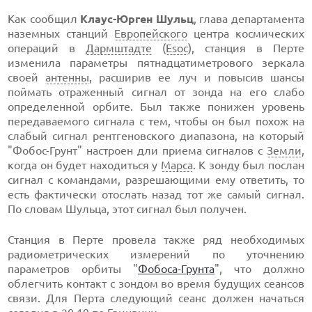
Как сообщил
Клаус-Юрген Шульц
, глава департамента
наземных станций
Европейского
центра космических
операций в
Дармштадте
(
Esoc
), станция в Перте
изменила параметры пятнадцатиметрового зеркала
своей
антенны
, расширив ее луч и повысив шансы
поймать отраженный сигнал от зонда на его слабо
определенной орбите. Был также понижен уровень
передаваемого сигнала с тем, чтобы он был похож на
слабый сигнал рентгеновского диапазона, на который
"Фобос-Грунт" настроен дли приема сигналов с
Земли
,
когда он будет находиться у
Марса
. К зонду был послан
сигнал с командами, разрешающими ему ответить, то
есть фактически отослать назад тот же самый сигнал.
По словам Шульца, этот сигнал был получен.
Станция в Перте провела также ряд необходимых
радиометрических измерений по уточнению
параметров орбиты "
Фобоса-Грунта
", что должно
облегчить контакт с зондом во время будущих сеансов
связи. Для Перта следующий сеанс должен начаться