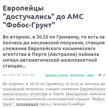
Европейцы
"достучались" до АМС
"Фобос-Грунт"
Во вторник, в 20.25 по Гринвичу, то есть за
полчаса до московской полуночи, станция
слежения Европейского космического
агентства в Перте (Австралия) поймала
сигнал автоматической межпланетной
станции...
23.11.2011, СР, 19:21, Мск
Авиация и космос
Технологии
Связь
23
Во вторник, в 20.25 по Гринвичу, то есть за полчаса до
московской
полуночи, станция слежения
Европейского
космического агентства
в Перте (
Австралия
) поймала
сигнал автоматической межпланетной станции "
Фобос-
Грунт
",
потерявшей
связь с Землей 9 ноября.