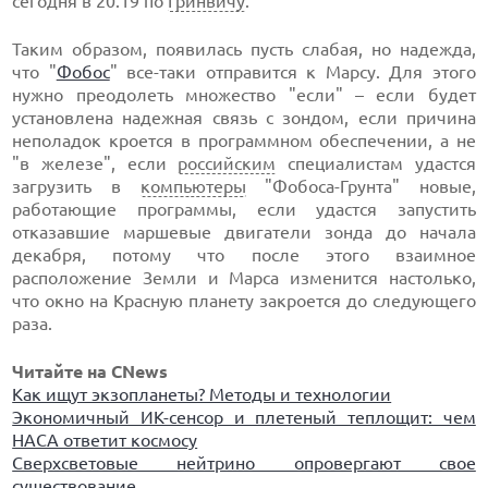
сегодня в 20.19 по
Гринвичу
.
Таким образом, появилась пусть слабая, но надежда,
что "
Фобос
" все-таки отправится к Марсу. Для этого
нужно преодолеть множество "если" – если будет
установлена надежная связь с зондом, если причина
неполадок кроется в программном обеспечении, а не
"в железе", если
российским
специалистам удастся
загрузить в
компьютеры
"Фобоса-Грунта" новые,
работающие программы, если удастся запустить
отказавшие маршевые двигатели зонда до начала
декабря, потому что после этого взаимное
расположение Земли и Марса изменится настолько,
что окно на Красную планету закроется до следующего
раза.
Читайте на CNews
Как ищут экзопланеты? Методы и технологии
Экономичный ИК-сенсор и плетеный теплощит: чем
НАСА ответит космосу
Сверхсветовые нейтрино опровергают свое
существование