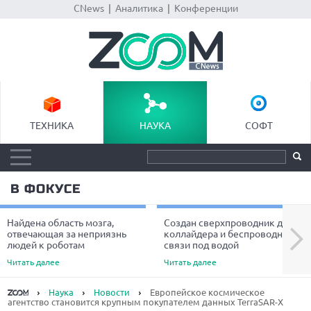
CNews
|
Аналитика
|
Конференции
ТЕХНИКА
НАУКА
СОФТ
В ФОКУСЕ
Найдена область мозга,
Создан сверхпроводник для
Next
отвечающая за неприязнь
коллайдера и беспроводной
людей к роботам
связи под водой
Читать далее
Читать далее
Наука
Новости
Европейское космическое
агентство становится крупным покупателем данных TerraSAR-X