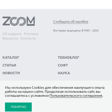
Сообщить об ошибке
Все права защищены ©1995 – 2026
Об издании
Реклама
Вакансии
Контакты
КАТАЛОГ
ТЕХНОБЛОГ
СТАТЬИ
СОФТ
НОВОСТИ
НАУКА
Мы используем Сookies для обеспечения наилучшего опыта
работы на нашем сайте. Продолжая использовать сайт, вы
ПОДПИШИТЕСЬ НА НАС
соглашаетесь с условиями
Пользовательского соглашения
.
ЯНДЕКС.ДЗЕН
ПОНЯТНО
ВКОНТАКТЕ