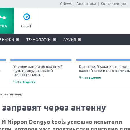
CNews
|
Аналитика
|
Конференции
УКА
СОФТ
Е НАУКИ
ТЕХНОЛОГИИ
АРМИЯ
Ученые нашли возможный
Квантовый компьютер дост
й
путь принудительной
важной вехи и стал полезн
«очистки» мозга
Читать далее
Читать далее
через антенну
заправят через антенну
d. И Nippon Dengyo tools успешно испытали
гии, которая уже практически пригодна дл