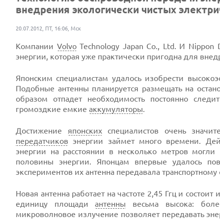
внедрения экологически чистых электрич
20.07.2012, ПТ, 16:06, Мск
Компании
Volvo
Technology Japan Co., Ltd. И Nippo
энергии, которая уже практически пригодна для вне
Японским специалистам удалось изобрести высокоэ
Подобные антенны планируется размещать на остан
образом отпадет необходимость постоянно следит
громоздкие емкие
аккумуляторы
.
Достижение
японских
специалистов очень значите
передатчиков
энергии займет много времени. Дей
энергии на расстоянии в несколько метров могли 
половины энергии. Японцам впервые удалось по
экспериментов их антенна передавала транспортному с
Новая антенна работает на частоте 2,45 Ггц и состои
единицу площади
антенны
весьма высока: более
микроволновое излучение позволяет передавать эне