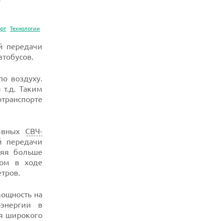
орт
Технологии
ой передачи
втобусов.
о воздуху.
 т.д. Таким
транспорте
тивных
СВЧ-
й передачи
ряя больше
том в ходе
етров.
мощность на
оэнергии в
ля широкого