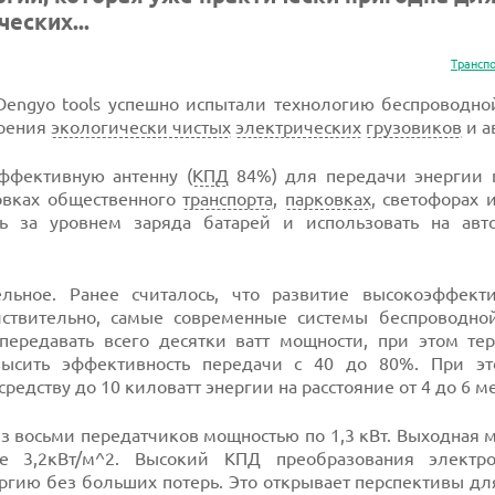
еских...
Трансп
n Dengyo tools успешно испытали технологию беспроводн
дрения
экологически чистых
электрических
грузовиков
и а
ффективную антенну (
КПД
84%) для передачи энергии п
овках общественного
транспорта
,
парковках
, светофорах и
ь за уровнем заряда батарей и использовать на авто
льное. Ранее считалось, что развитие высокоэффек
ствительно, самые современные системы беспроводно
передавать всего десятки ватт мощности, при этом те
высить эффективность передачи с 40 до 80%. При э
редству до 10 киловатт энергии на расстояние от 4 до 6 м
т из восьми передатчиков мощностью по 1,3 кВт. Выходная 
 3,2кВт/м^2. Высокий КПД преобразования электр
ргию без больших потерь. Это открывает перспективы д