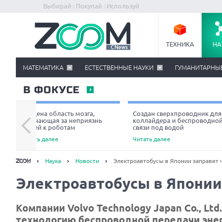
Выбирай : Покупай : Используй
ТЕХНИКА
НА
МАТЕМАТИКА
ЕСТЕСТВЕННЫЕ НАУКИ
ГУМАНИТАРНЫ
В ФОКУСЕ
Найдена область мозга,
Создан сверхпроводник для
отвечающая за неприязнь
коллайдера и беспроводно
людей к роботам
связи под водой
Читать далее
Читать далее
Наука
Новости
Электроавтобусы в Японии заправят 
Электроавтобусы в Японии 
Компании Volvo Technology Japan Co., Lt
технологию беспроводной передачи энер