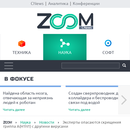
CNews
|
Аналитика
|
Конференции
ТЕХНИКА
НАУКА
СОФТ
В ФОКУСЕ
Найдена область мозга,
Создан сверхпроводник для
Next
отвечающая за неприязнь
коллайдера и беспроводной
людей к роботам
связи под водой
Читать далее
Читать далее
Наука
Новости
Эксперты опасаются скрещения
гриппа А(H1N1) с другими вирусами