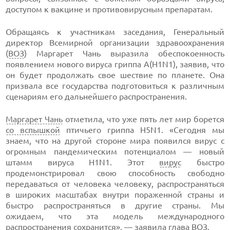
доступом к вакцине и противовирусным препаратам.
Обращаясь к участникам заседания, Генеральный
директор Всемирной организации здравоохранения
(
ВОЗ
) Маргарет Чань выразила обеспокоенность
появлением нового вируса гриппа А(H1N1), заявив, что
он будет продолжать свое шествие по планете. Она
призвала все государства подготовиться к различным
сценариям его дальнейшего распространения.
Маргарет Чань
отметила, что уже пять лет мир борется
со вспышкой
птичьего гриппа H5N1. «Сегодня мы
знаем, что на другой стороне мира появился вирус с
огромным пандемическим потенциалом — новый
штамм вируса H1N1. Этот
вирус
быстро
продемонстрировал свою способность свободно
передаваться от человека человеку, распространяться
в широких масштабах внутри пораженной страны и
быстро распространяться в другие страны. Мы
ожидаем, что эта модель международного
распространения сохранится», — заявила глава ВОЗ.