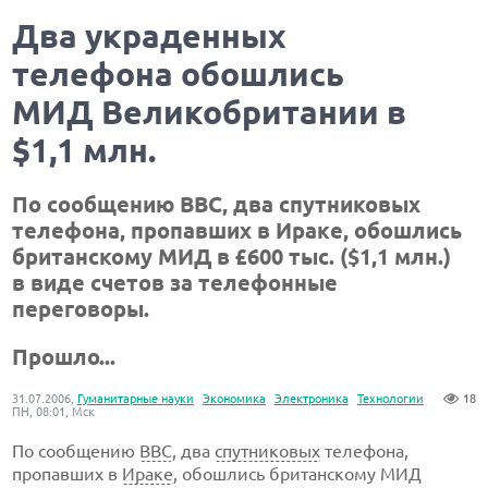
Два украденных
телефона обошлись
МИД Великобритании в
$1,1 млн.
По сообщению BBC, два спутниковых
телефона, пропавших в Ираке, обошлись
британскому МИД в £600 тыс. ($1,1 млн.)
в виде счетов за телефонные
переговоры.
Прошло...
31.07.2006,
Гуманитарные науки
Экономика
Электроника
Технологии
18
ПН, 08:01, Мск
По сообщению
BBC
, два
спутниковых
телефона,
пропавших в
Ираке
, обошлись британскому МИД