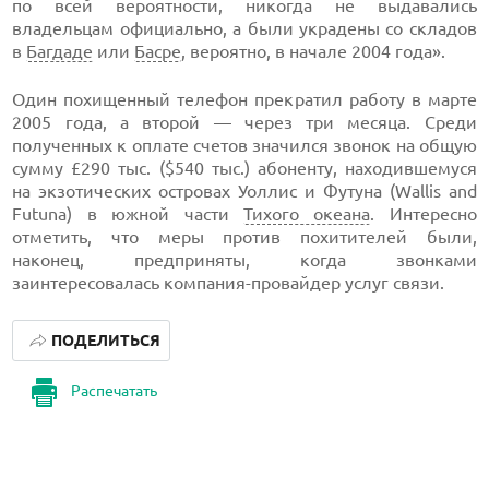
по всей вероятности, никогда не выдавались
владельцам официально, а были украдены со складов
в
Багдаде
или
Басре
, вероятно, в начале 2004 года».
Один похищенный телефон прекратил работу в марте
2005 года, а второй — через три месяца. Среди
полученных к оплате счетов значился звонок на общую
сумму £290 тыс. ($540 тыс.) абоненту, находившемуся
на экзотических островах Уоллис и Футуна (Wallis and
Futuna) в южной части
Тихого океана
. Интересно
отметить, что меры против похитителей были,
наконец, предприняты, когда звонками
заинтересовалась
компания-провайдер
услуг связи.
ПОДЕЛИТЬСЯ
Распечатать