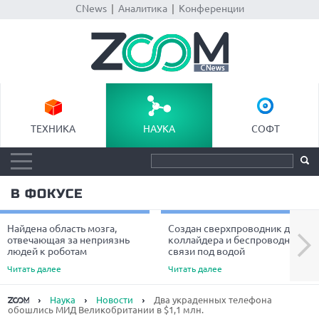
CNews
|
Аналитика
|
Конференции
ТЕХНИКА
НАУКА
СОФТ
В ФОКУСЕ
Найдена область мозга,
Создан сверхпроводник для
Next
отвечающая за неприязнь
коллайдера и беспроводной
людей к роботам
связи под водой
Читать далее
Читать далее
Наука
Новости
Два украденных телефона
обошлись МИД Великобритании в $1,1 млн.