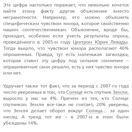
Эта цифра настолько поражает, что невольно хочется
найти этому факту другое объяснение вместо
неграмотности. Например, его можно объяснить
специфическим чувством юмора, которое свойственно
нашим соотечественникам. Объяснение, вроде бы,
проходит, особенно если учесть результаты опроса,
проведенного в 2005-м году
Центром Юрия Левады
.
Тогда вышло, что чувством юмора располагают 46%
опрошенных. Правда, тут есть маленькая загвоздка,
которая ставит эту цифру под сильное сомнение –
опрашиваемые сами решали, есть у них чувство юмора
или нет.
Удручает также тот факт, что за период с 2007-го года
число уверенных в том, что
Солнце
есть спутник
Земли
,
выросло у нас на 4%. Причем из тех, кто Солнце
спутником Земли все-таки не считает, 20% уверены,
что Земля делает оборот вокруг
Солнца
… за один
месяц. А тренд тот же – в 2007-м в этом были
убеждены 14%.