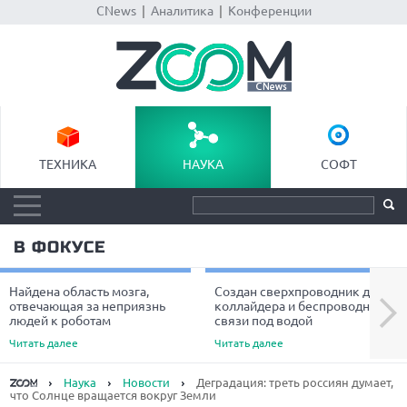
CNews
|
Аналитика
|
Конференции
ТЕХНИКА
НАУКА
СОФТ
В ФОКУСЕ
Найдена область мозга,
Создан сверхпроводник для
Next
отвечающая за неприязнь
коллайдера и беспроводной
людей к роботам
связи под водой
Читать далее
Читать далее
Наука
Новости
Деградация: треть россиян думает,
что Солнце вращается вокруг Земли