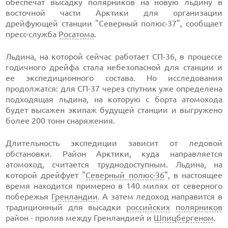
обеспечат высадку полярников на новую льдину в
восточной части Арктики для организации
дрейфующей станции "Северный полюс-37", сообщает
пресс-служба
Росатома
.
Льдина, на которой сейчас работает СП-36, в процессе
годичного дрейфа стала небезопасной для станции и
ее экспедиционного состава. Но исследования
продолжатся: для СП-37 через спутник уже определена
подходящая льдина, на которую с борта атомохода
будет высажен экипаж будущей станции и выгружено
более 200 тонн снаряжения.
Длительность экспедиции зависит от ледовой
обстановки. Район Арктики, куда направляется
атомоход, считается труднодоступным. Льдина, на
которой дрейфует "
Северный полюс-36
", в настоящее
время находится примерно в 140 милях от северного
побережья
Гренландии
. А затем ледоход направится в
традиционный для высадки
российских
полярников
район - пролив между Гренландией и
Шпицбергеном
.