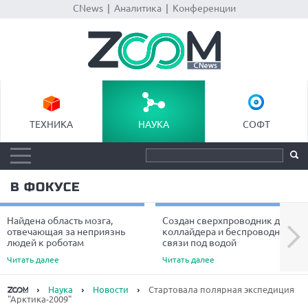
CNews
|
Аналитика
|
Конференции
ТЕХНИКА
НАУКА
СОФТ
В ФОКУСЕ
Найдена область мозга,
Создан сверхпроводник для
Next
отвечающая за неприязнь
коллайдера и беспроводной
людей к роботам
связи под водой
Читать далее
Читать далее
Наука
Новости
Cтартовала полярная экспедиция
"Арктика-2009"