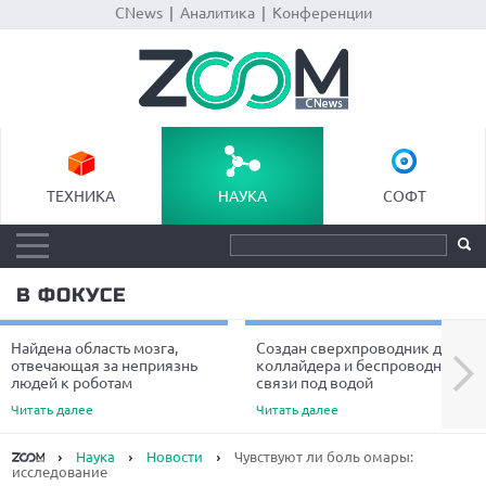
CNews
|
Аналитика
|
Конференции
ТЕХНИКА
НАУКА
СОФТ
В ФОКУСЕ
Найдена область мозга,
Создан сверхпроводник для
Next
отвечающая за неприязнь
коллайдера и беспроводной
людей к роботам
связи под водой
Читать далее
Читать далее
Наука
Новости
Чувствуют ли боль омары:
исследование