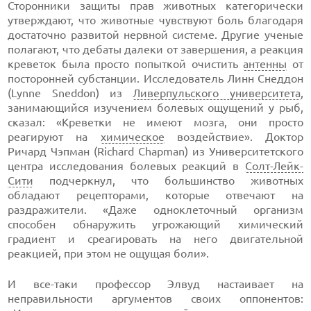
Сторонники защиты прав животных категорически
утверждают, что животные чувствуют боль благодаря
достаточно развитой нервной системе. Другие ученые
полагают, что дебаты далеки от завершения, а реакция
креветок была просто попыткой очистить
антенны
от
посторонней субстанции. Исследователь Линн Снеддон
(Lynne Sneddon) из
Ливерпульского университета
,
занимающийся изучением болевых ощущений у рыб,
сказал: «Креветки не имеют мозга, они просто
реагируют на
химическое
воздействие». Доктор
Ричард Чэпман (Richard Chapman) из Университетского
центра исследования болевых реакций в
Солт-Лейк-
Сити
подчеркнул, что большинство животных
обладают рецепторами, которые отвечают на
раздражители. «Даже одноклеточный организм
способен обнаружить угрожающий химический
градиент и среагировать на него двигательной
реакцией, при этом не ощущая боли».
И все-таки профессор Элвуд настаивает на
неправильности аргументов своих оппонентов: