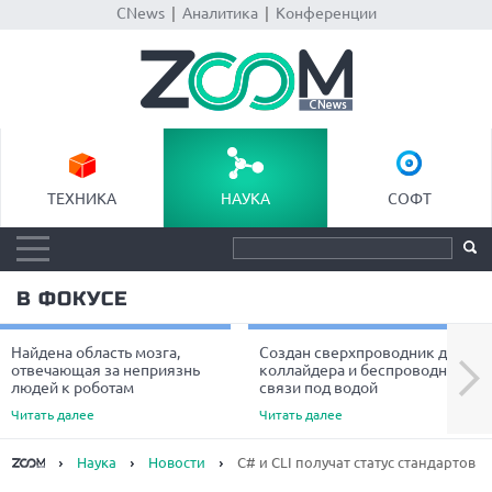
CNews
|
Аналитика
|
Конференции
ТЕХНИКА
НАУКА
СОФТ
В ФОКУСЕ
Найдена область мозга,
Создан сверхпроводник для
Next
отвечающая за неприязнь
коллайдера и беспроводной
людей к роботам
связи под водой
Читать далее
Читать далее
Наука
Новости
C# и CLI получат статус стандартов