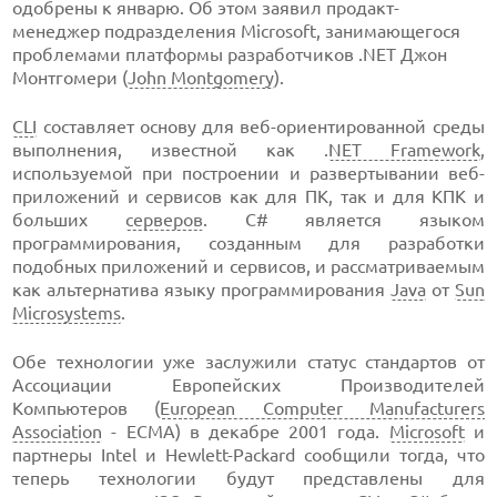
одобрены к январю. Об этом заявил продакт-
менеджер подразделения Microsoft, занимающегося
проблемами платформы разработчиков .NET Джон
Монтгомери (
John Montgomery
).
CLI
составляет основу для веб-ориентированной среды
выполнения, известной как .
NET Framework
,
используемой при построении и развертывании веб-
приложений и сервисов как для ПК, так и для КПК и
больших
серверов
. C# является языком
программирования, созданным для разработки
подобных приложений и сервисов, и рассматриваемым
как альтернатива языку программирования
Java
от
Sun
Microsystems
.
Обе технологии уже заслужили статус стандартов от
Ассоциации Европейских Производителей
Компьютеров (
European Computer Manufacturers
Association
- ECMA) в декабре 2001 года.
Microsoft
и
партнеры Intel и Hewlett-Packard сообщили тогда, что
теперь технологии будут представлены для