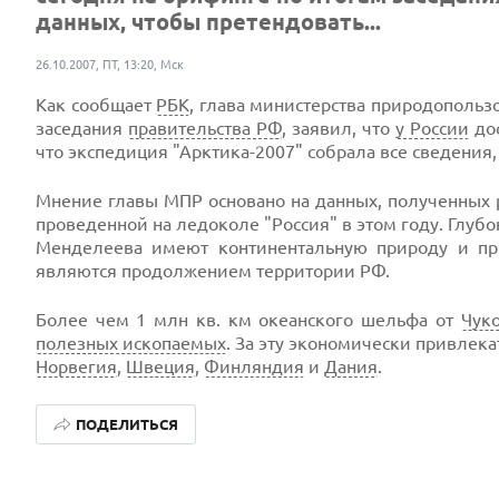
данных, чтобы претендовать...
26.10.2007, ПТ, 13:20, Мск
Как сообщает
РБК
, глава министерства природополь
заседания
правительства РФ
, заявил, что
у России
дос
что экспедиция "Арктика-2007" собрала все сведения
Мнение главы МПР основано на данных, полученных
проведенной на ледоколе "Россия" в этом году. Глуб
Менделеева имеют континентальную природу и пр
являются продолжением территории РФ.
Более чем 1 млн кв. км океанского шельфа от
Чук
полезных ископаемых
. За эту экономически привлек
Норвегия
,
Швеция
,
Финляндия
и
Дания
.
ПОДЕЛИТЬСЯ