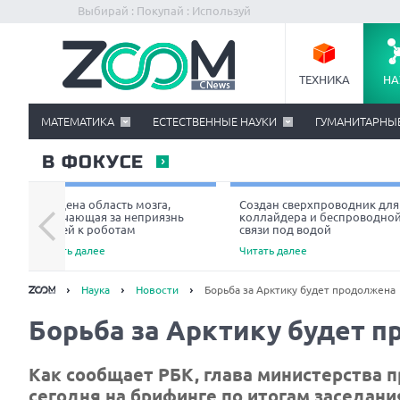
Выбирай : Покупай : Используй
ТЕХНИКА
НА
МАТЕМАТИКА
ЕСТЕСТВЕННЫЕ НАУКИ
ГУМАНИТАРНЫ
В ФОКУСЕ
Найдена область мозга,
Создан сверхпроводник для
отвечающая за неприязнь
коллайдера и беспроводно
людей к роботам
связи под водой
Читать далее
Читать далее
Наука
Новости
Борьба за Арктику будет продолжена
Борьба за Арктику будет 
Как сообщает РБК, глава министерства 
сегодня на брифинге по итогам заседания