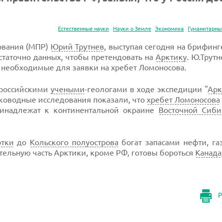
Естественные науки
Науки о Земле
Экономика
Гуманитарны
зования (МПР)
Юрий Трутнев
, выступая сегодня на брифинг
таточно данных, чтобы претендовать на
Арктику
. Ю.Трутн
, необходимые для заявки на хребет Ломоносова.
 российскими
учеными
-геологами в ходе экспедиции "
Арк
оководные исследования показали, что
хребет Ломоносова
инадлежат к континентальной окраине
Восточной Сиби
отки
до
Кольского полуострова
богат запасами нефти, га
ательную часть Арктики, кроме РФ, готовы бороться
Канада
Р