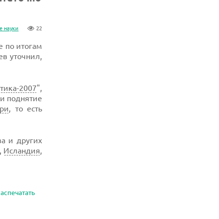
е науки
22
е по итогам
ев уточнил,
тика-2007
",
и поднятие
ри
, то есть
за и других
,
Исландия
,
аспечатать