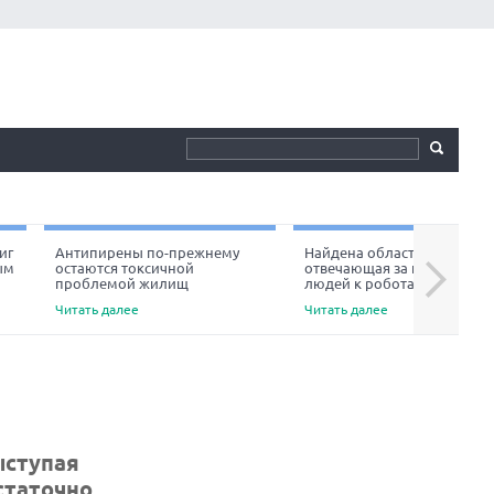
иг
Антипирены по-прежнему
Найдена область мозга,
ым
остаются токсичной
отвечающая за неприязнь
Next
проблемой жилищ
людей к роботам
Читать далее
Читать далее
ыступая
статочно