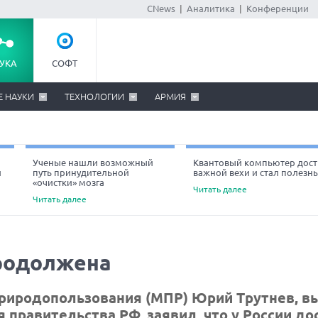
CNews
|
Аналитика
|
Конференции
УКА
СОФТ
Е НАУКИ
ТЕХНОЛОГИИ
АРМИЯ
Ученые нашли возможный
Квантовый компьютер дост
й
путь принудительной
важной вехи и стал полезн
«очистки» мозга
Читать далее
Читать далее
продолжена
природопользования (МПР) Юрий Трутнев, в
 правительства РФ, заявил, что у России до